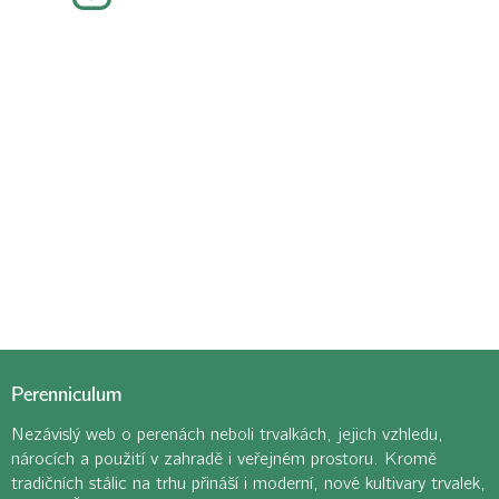
Perenniculum
Nezávislý web o perenách neboli trvalkách, jejich vzhledu,
nárocích a použití v zahradě i veřejném prostoru. Kromě
tradičních stálic na trhu přináší i moderní, nové kultivary trvalek,