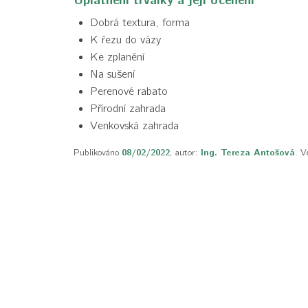
Uplatnění trvalky a její ocenění
Dobrá textura, forma
K řezu do vázy
Ke zplanění
Na sušení
Perenové rabato
Přírodní zahrada
Venkovská zahrada
Publikováno
08/02/2022
, autor:
Ing. Tereza Antošová
. V