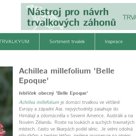
TRVALKYUM
Sortiment trvalek
Inspirace
Achillea millefolium 'Belle
Epoque'
řebříček obecný 'Belle Epoque'
Achillea millefolium
je domácí trvalkou ve většině
Evropy a západní Asii, nejvýchodněji zasahuje do
Himálají a zdomácněla v Severní Americe, Austrálii a na
Novém Zélandu. Roste na loukách a suchých travnatých
místech, často ve škarpách podél silnic. Je velmi odolná
přísuškům a teplým létům, nejlépe prosperuje na plném