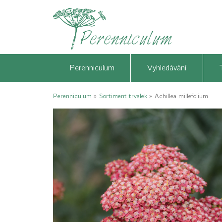
Perenniculum
Vyhledávání
Perenniculum
»
Sortiment trvalek
»
Achillea millefolium