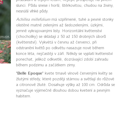
slunci. Půdu snese i horší, štěrkovitou, chudou na živiny,
nesnáší vlhké půdy.
Achillea millefolium
má vzpřímené, tuhé a pevné stonky
olistěné matně zelenými až šedozelenými, úzkými,
jemně vykrajovanými listy. Horizontální květenství
(chocholíky) se skládají z 50 až 150 drobných úborů
(květenství). Vykvétá v červnu až červenci, při
odstranění květů po odkvětu nasazuje nové během
konce léta, nejčastěji v září. Někdy se vyplatí květenství
ponechat, jelikož odkvetlé, dozrávající zdobí zahradu
během podzimu a začátkem zimy.
'Belle Epoque'
kvete tmavě vínově červenými květy se
žlutými středy, které později stárnou a světlají do růžové
a citronově žluté. Dosahuje výšky až 100 cm. Odrůda se
vyznačuje výjimečně dlouhou dobou kvetení a pevným
habitem.