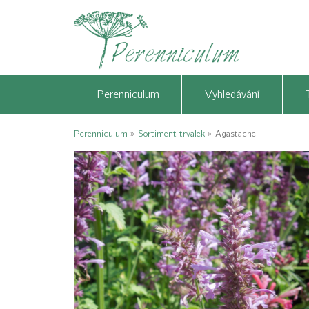
Perenniculum
Vyhledávání
Perenniculum
»
Sortiment trvalek
»
Agastache