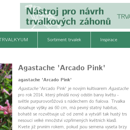
TRVALKYUM
Sortiment trvalek
Inspirace
Agastache 'Arcado Pink'
agastache 'Arcado Pink'
Agastache
'Arcado Pink' je novým kultivarem
Agastache
pro rok 2014, který přináší nový odstín barvy květu -
světle purpurovorůžová s nádechem do fialova. Trvalka
dosahuje výšky asi 60 cm, má pevný statný habitus,
bohatě se rozvětvuje už od země a vytváří tak hustý trs
nesoucí velké množství vzpřímených květních klasů.
Kvete již prvním rokem, pokud jsou semena vyseta brzy