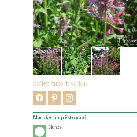
Sdílet tuto trvalku:
Nároky na pěstování
Slunce