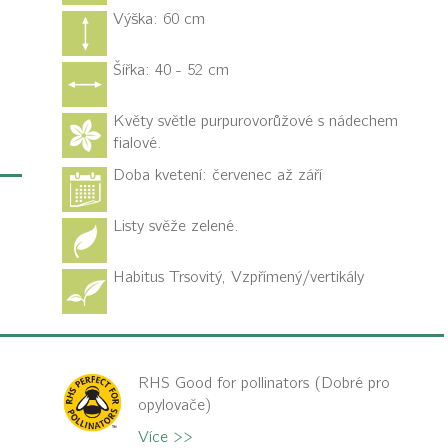
Výška: 60 cm
Šířka: 40 - 52 cm
Květy světle purpurovorůžové s nádechem
fialové.
Doba kvetení: červenec až září
Listy svěže zelené.
Habitus
Trsovitý, Vzpřímený/vertikály
RHS Good for pollinators (Dobré pro
opylovače)
Více >>