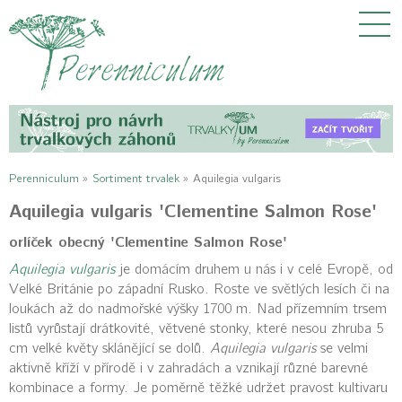
Perenniculum
»
Sortiment trvalek
»
Aquilegia vulgaris
Aquilegia vulgaris 'Clementine Salmon Rose'
orlíček obecný 'Clementine Salmon Rose'
Aquilegia vulgaris
je domácím druhem u nás i v celé Evropě, od
Velké Británie po západní Rusko. Roste ve světlých lesích či na
loukách až do nadmořské výšky 1700 m. Nad přízemním trsem
listů vyrůstají drátkovité, větvené stonky, které nesou zhruba 5
cm velké květy sklánějící se dolů.
Aquilegia vulgaris
se velmi
aktivně kříží v přírodě i v zahradách a vznikají různé barevné
kombinace a formy. Je poměrně těžké udržet pravost kultivaru