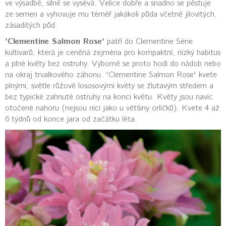
ve výsadbě, silně se vysévá. Velice dobře a snadno se pěstuje
ze semen a vyhovuje mu téměř jakákoli půda včetně jílovitých,
zásaditých půd.
'Clementine Salmon Rose'
patří do Clementine Série
kultivarů, která je ceněná zejména pro kompaktní, nízký habitus
a plné květy bez ostruhy. Výborně se proto hodí do nádob nebo
na okraj trvalkového záhonu. 'Clementine Salmon Rose' kvete
plnými, světle růžově lososovými květy se žlutavým středem a
bez typické zahnuté ostruhy na konci květu. Květy jsou navíc
otočené nahoru (nejsou nící jako u většiny orlíčků). Kvete 4 až
6 týdnů od konce jara od začátku léta.