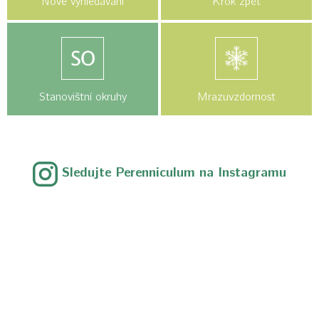
Nové vyhledávání
Krok zpět
Stanovištní okruhy
Mrazuvzdornost
Sledujte Perenniculum na Instagramu