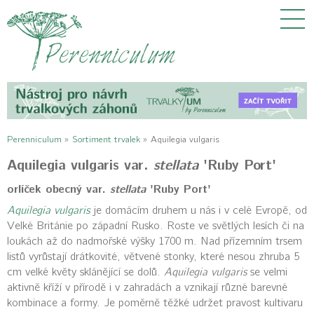
Perenniculum
»
Sortiment trvalek
»
Aquilegia vulgaris
Aquilegia vulgaris var.
stellata
'Ruby Port'
orlíček obecný var.
stellata
'Ruby Port'
Aquilegia vulgaris
je domácím druhem u nás i v celé Evropě, od
Velké Británie po západní Rusko. Roste ve světlých lesích či na
loukách až do nadmořské výšky 1700 m. Nad přízemním trsem
listů vyrůstají drátkovité, větvené stonky, které nesou zhruba 5
cm velké květy sklánějící se dolů.
Aquilegia vulgaris
se velmi
aktivně kříží v přírodě i v zahradách a vznikají různé barevné
kombinace a formy. Je poměrně těžké udržet pravost kultivaru