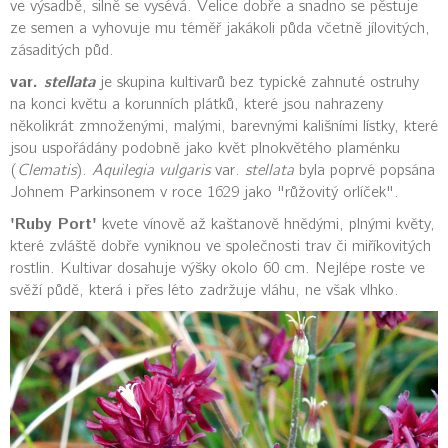
ve výsadbě, silně se vysévá. Velice dobře a snadno se pěstuje
ze semen a vyhovuje mu téměř jakákoli půda včetně jílovitých,
zásaditých půd.
var.
stellata
je skupina kultivarů bez typické zahnuté ostruhy
na konci květu a korunních plátků, které jsou nahrazeny
několikrát zmnoženými, malými, barevnými kališními lístky, které
jsou uspořádány podobně jako květ plnokvětého plaménku
(
Clematis
).
Aquilegia vulgaris
var.
stellata
byla poprvé popsána
Johnem Parkinsonem v roce 1629 jako "růžovitý orlíček".
'Ruby Port'
kvete vínově až kaštanově hnědými, plnými květy,
které zvláště dobře vyniknou ve společnosti trav či miříkovitých
rostlin. Kultivar dosahuje výšky okolo 60 cm. Nejlépe roste ve
svěží půdě, která i přes léto zadržuje vláhu, ne však vlhko.