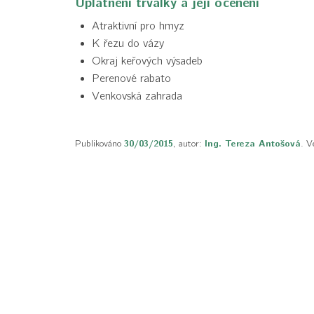
Uplatnění trvalky a její ocenění
Atraktivní pro hmyz
K řezu do vázy
Okraj keřových výsadeb
Perenové rabato
Venkovská zahrada
Publikováno
30/03/2015
, autor:
Ing. Tereza Antošová
. V