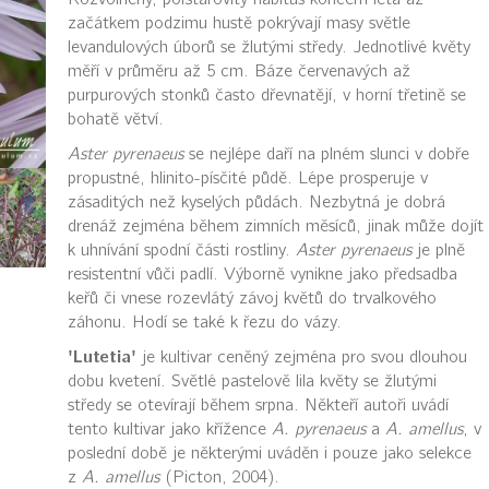
začátkem podzimu hustě pokrývají masy světle
levandulových úborů se žlutými středy. Jednotlivé květy
měří v průměru až 5 cm. Báze červenavých až
purpurových stonků často dřevnatějí, v horní třetině se
bohatě větví.
Aster pyrenaeus
se nejlépe daří na plném slunci v dobře
propustné, hlinito-písčité půdě. Lépe prosperuje v
zásaditých než kyselých půdách. Nezbytná je dobrá
drenáž zejména během zimních měsíců, jinak může dojít
k uhnívání spodní části rostliny.
Aster pyrenaeus
je plně
resistentní vůči padlí. Výborně vynikne jako předsadba
keřů či vnese rozevlátý závoj květů do trvalkového
záhonu. Hodí se také k řezu do vázy.
'Lutetia'
je kultivar ceněný zejména pro svou dlouhou
dobu kvetení. Světlé pastelově lila květy se žlutými
středy se otevírají během srpna. Někteří autoři uvádí
tento kultivar jako křížence
A. pyrenaeus
a
A. amellus
, v
poslední době je některými uváděn i pouze jako selekce
z
A. amellus
(Picton, 2004).