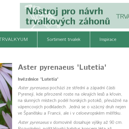
TRVALKYUM
Sortiment trvalek
Inspirace
Aster pyrenaeus 'Lutetia'
hvězdnice 'Lutetia'
Aster pyrenaeus
pochází ze střední a západní části
Pyrenejí, kde přirozeně roste na okrajích lesů a křovin,
na slunných místech podél horských potoků, převážně na
vápencových podkladech. Jedná se o vzácný druh nejen
ve Španělsku a Francii, ale i v celoevropském měřítku.
Aster pyrenaeus
v domovině dosahuje výšky až 90 cm.
Rozvolněný, polštářovitý habitus koncem léta až