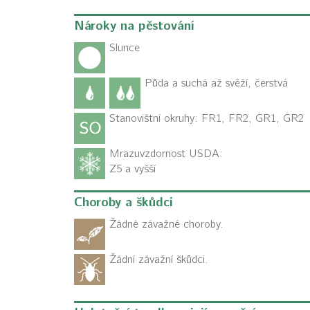
Nároky na pěstování
Slunce
Půda a suchá až svěží, čerstvá
Stanovištní okruhy: FR1, FR2, GR1, GR2
Mrazuvzdornost USDA:
Z5 a vyšší
Choroby a škůdci
Žádné závažné choroby.
Žádní závažní škůdci.