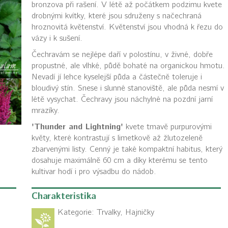
bronzova při rašení. V létě až počátkem podzimu kvete
drobnými kvítky, které jsou sdruženy s načechraná
hroznovitá květenství. Květenství jsou vhodná k řezu do
vázy i k sušení.
Čechravám se nejlépe daří v polostínu, v živné, dobře
propustné, ale vlhké, půdě bohaté na organickou hmotu.
Nevadí jí lehce kyselejší půda a částečně toleruje i
bloudivý stín. Snese i slunné stanoviště, ale půda nesmí v
létě vysychat. Čechravy jsou náchylné na pozdní jarní
mrazíky.
'Thunder and Lightning'
kvete tmavě purpurovými
květy, které kontrastují s limetkově až žlutozeleně
zbarvenými listy. Cenný je také kompaktní habitus, který
dosahuje maximálně 60 cm a díky kterému se tento
kultivar hodí i pro výsadbu do nádob.
Charakteristika
Kategorie:
Trvalky, Hajničky