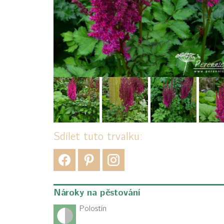
Sdílet tuto trvalku:
Nároky na pěstování
Polostín