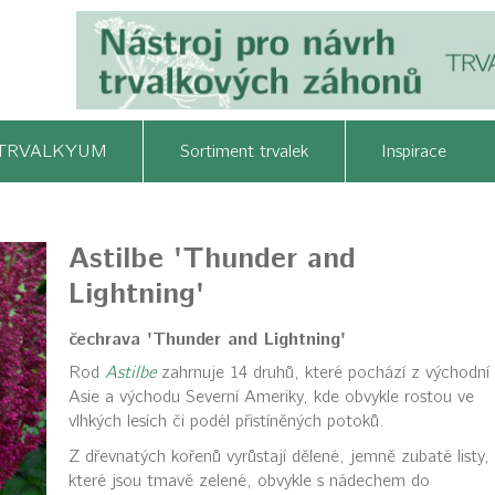
TRVALKYUM
Sortiment trvalek
Inspirace
Astilbe 'Thunder and
Lightning'
čechrava 'Thunder and Lightning'
Rod
Astilbe
zahrnuje 14 druhů, které pochází z východní
Asie a východu Severní Ameriky, kde obvykle rostou ve
vlhkých lesích či podél přistíněných potoků.
Z dřevnatých kořenů vyrůstají dělené, jemně zubaté listy,
které jsou tmavě zelené, obvykle s nádechem do