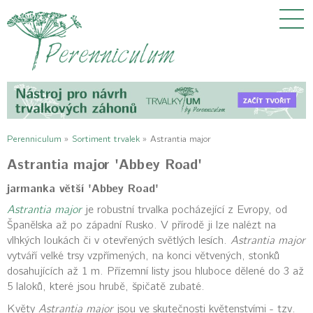
Perenniculum
»
Sortiment trvalek
»
Astrantia major
Astrantia major 'Abbey Road'
jarmanka větší 'Abbey Road'
Astrantia major
je robustní trvalka pocházející z Evropy, od
Španělska až po západní Rusko. V přírodě ji lze nalézt na
vlhkých loukách či v otevřených světlých lesích.
Astrantia major
vytváří velké trsy vzpřímených, na konci větvených, stonků
dosahujících až 1 m. Přízemní listy jsou hluboce dělené do 3 až
5 laloků, které jsou hrubě, špičatě zubaté.
Květy
Astrantia major
jsou ve skutečnosti květenstvími - tzv.