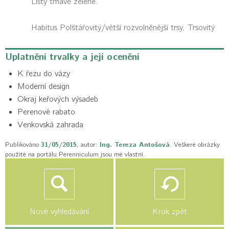
Listy tmavě zelené.
Habitus
Polštářovitý/větší rozvolněnější trsy, Trsovitý
Uplatnění trvalky a její ocenění
K řezu do vázy
Moderní design
Okraj keřových výsadeb
Perenové rabato
Venkovská zahrada
Publikováno
31/05/2015
, autor:
Ing. Tereza Antošová
. Veškeré obrázky
použité na portálu Perenniculum jsou mé vlastní.
Nové vyhledávání
Krok zpět