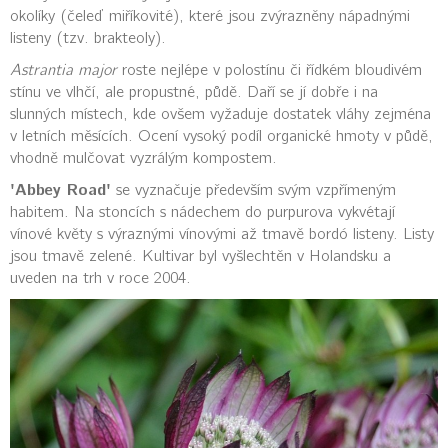
okolíky (čeleď miříkovité), které jsou zvýrazněny nápadnými
listeny (tzv. brakteoly).
Astrantia major
roste nejlépe v polostínu či řídkém bloudivém
stínu ve vlhčí, ale propustné, půdě. Daří se jí dobře i na
slunných místech, kde ovšem vyžaduje dostatek vláhy zejména
v letních měsících. Ocení vysoký podíl organické hmoty v půdě,
vhodně mulčovat vyzrálým kompostem.
'Abbey Road'
se vyznačuje především svým vzpřímeným
habitem. Na stoncích s nádechem do purpurova vykvétají
vínové květy s výraznými vínovými až tmavě bordó listeny. Listy
jsou tmavě zelené. Kultivar byl vyšlechtěn v Holandsku a
uveden na trh v roce 2004.