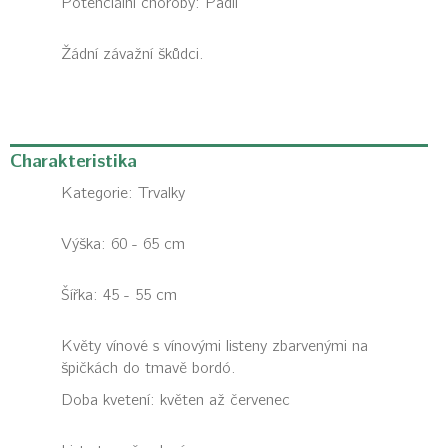
Potenciální choroby:
Padlí
Žádní závažní škůdci.
Charakteristika
Kategorie:
Trvalky
Výška: 60 - 65 cm
Šířka: 45 - 55 cm
Květy vínové s vínovými listeny zbarvenými na
špičkách do tmavě bordó.
Doba kvetení: květen až červenec