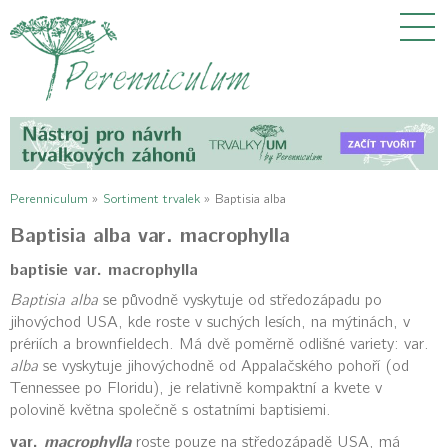
Perenniculum
»
Sortiment trvalek
»
Baptisia alba
Baptisia alba var. macrophylla
baptisie var. macrophylla
Baptisia alba
se původně vyskytuje od středozápadu po
jihovýchod USA, kde roste v suchých lesích, na mýtinách, v
prériích a brownfieldech. Má dvě poměrně odlišné variety: var.
alba
se vyskytuje jihovýchodně od Appalačského pohoří (od
Tennessee po Floridu), je relativně kompaktní a kvete v
polovině května společně s ostatními baptisiemi.
var.
macrophylla
roste pouze na středozápadě USA, má