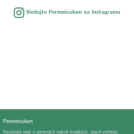
Sledujte Perenniculum na Instagramu
Perenniculum
Nezávislý web o perenách neboli trvalkách, jejich vzhledu,