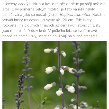
otevřený vysoký habitus a kvete téměř o měsíc později než var.
alba
. Díky poměrně velkým rozdílů, je tato varieta někdy
označována jako samostatný druh
Baptisia leucantha
. Rostlina
vytváří hustý trs dosahující výšky až 120 cm. Bílé květy
rozkvétají na dlouhých tmavých až černavých stoncích.Listy
jsou modro- či šedozelené. V průběhu léta se tvoří tmavě
hnědé až černé lusky, které se používají na suchá aranžmá.