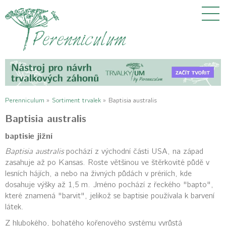
Perenniculum
»
Sortiment trvalek
»
Baptisia australis
Baptisia australis
baptisie jižní
Baptisia australis
pochází z východní části USA, na západ
zasahuje až po Kansas. Roste většinou ve štěrkovité půdě v
lesních hájích, a nebo na živných půdách v prériích, kde
dosahuje výšky až 1,5 m. Jméno pochází z řeckého "bapto",
které znamená "barvit", jelikož se baptisie používala k barvení
látek.
Z hlubokého, bohatého kořenového systému vyrůstá