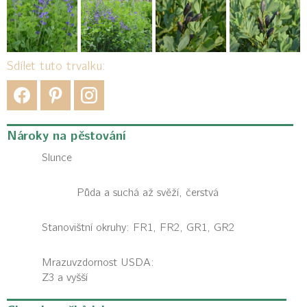
Sdílet tuto trvalku:
Nároky na pěstování
Slunce
Půda a suchá až svěží, čerstvá
Stanovištní okruhy: FR1, FR2, GR1, GR2
Mrazuvzdornost USDA:
Z3 a vyšší