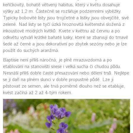
keříčkovitý, bohatě větvený habitus, který v květu dosahuje
výšky až 1,2 m. Částečně se rozšiřuje podzemními výběžky.
Typicky bobovité listy jsou trojčetné a lístky jsou obvejčité, sivě
zelené. Nad listy se tyčí úzká hroznovitá květenství složená z
inkoustově modrých kvítků. Kvete v květnu až červnu a po
odkvětu vytváří krátké baňaté lusky, které se zbarvují do tmavě
šedé až černé a jsou dekorativní po zbytek sezóny nebo je lze
použít do suchých aranžmá.
Baptisie není příliš náročná, je plně mrazuvzdorná a po
etablování na stanovišti snese i velká sucha či chudou půdu.
Nesnáší příliš dobře časté přesazování nebo dělení trsů. Nejlépe
se jí daří na plném slunci v dobře propustné půdě. Lze ji
pěstovat ze semen, ale trvá poměrně dlouho než se etabluje,
kvést začíná až 2 až 4-tým rokem.