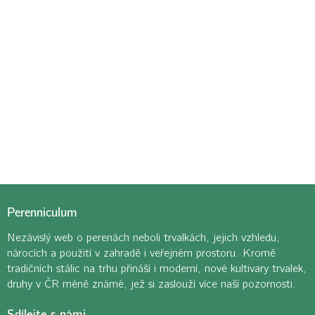
Perenniculum
Nezávislý web o perenách neboli trvalkách, jejich vzhledu,
nárocích a použití v zahradě i veřejném prostoru. Kromě
tradičních stálic na trhu přináší i moderní, nové kultivary trvalek,
druhy v ČR méně známé, jež si zaslouží více naší pozornosti.
Sdílejte s námi…