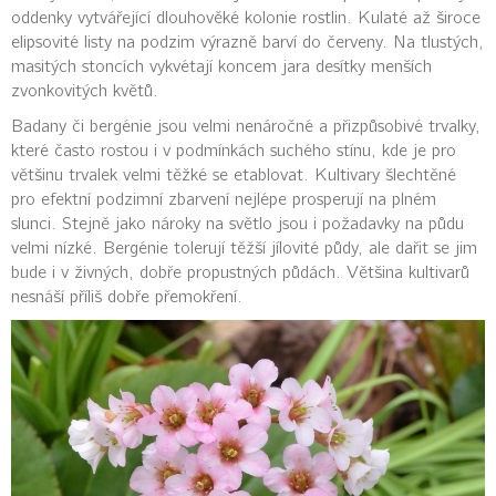
oddenky vytvářející dlouhověké kolonie rostlin. Kulaté až široce
elipsovité listy na podzim výrazně barví do červeny. Na tlustých,
masitých stoncích vykvétají koncem jara desítky menších
zvonkovitých květů.
Badany či bergénie jsou velmi nenáročné a přizpůsobivé trvalky,
které často rostou i v podmínkách suchého stínu, kde je pro
většinu trvalek velmi těžké se etablovat. Kultivary šlechtěné
pro efektní podzimní zbarvení nejlépe prosperují na plném
slunci. Stejně jako nároky na světlo jsou i požadavky na půdu
velmi nízké. Bergénie tolerují těžší jílovité půdy, ale dařit se jim
bude i v živných, dobře propustných půdách. Většina kultivarů
nesnáší příliš dobře přemokření.