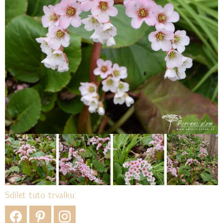
Sdílet tuto trvalku: