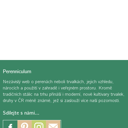
Perenniculum
Nezávislý web o perenách neboli trvalkách, jejich vzhledu,
nárocích a použití v zahradě i veřejném prostoru. Kromě
tradičních stálic na trhu přináší i moderní, nové kultivary trvalek,
druhy v ČR méně známé, jež si zaslouží více naší pozornosti.
Sdílejte s námi…