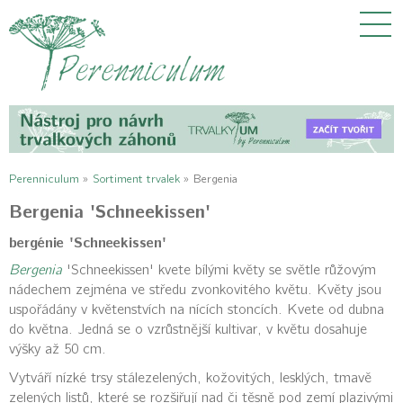
Perenniculum
»
Sortiment trvalek
»
Bergenia
Bergenia 'Schneekissen'
bergénie 'Schneekissen'
Bergenia
'Schneekissen' kvete bílými květy se světle růžovým
nádechem zejména ve středu zvonkovitého květu. Květy jsou
uspořádány v květenstvích na nících stoncích. Kvete od dubna
do května. Jedná se o vzrůstnější kultivar, v květu dosahuje
výšky až 50 cm.
Vytváří nízké trsy stálezelených, kožovitých, lesklých, tmavě
zelených listů, které se rozšiřují nad či těsně pod zemí plazivými