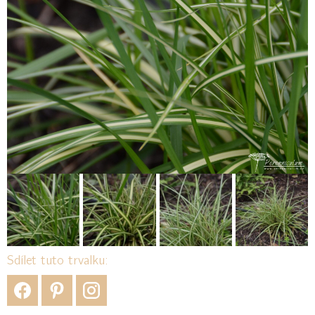
Sdílet tuto trvalku: