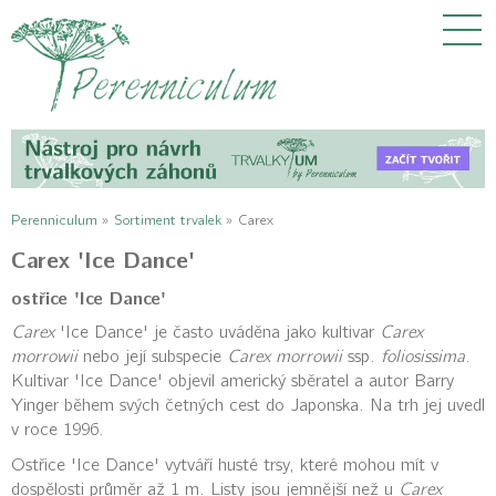
Perenniculum
»
Sortiment trvalek
»
Carex
Carex 'Ice Dance'
ostřice 'Ice Dance'
Carex
'Ice Dance' je často uváděna jako kultivar
Carex
morrowii
nebo její subspecie
Carex morrowii
ssp.
foliosissima
.
Kultivar 'Ice Dance' objevil americký sběratel a autor Barry
Yinger během svých četných cest do Japonska. Na trh jej uvedl
v roce 1996.
Ostřice 'Ice Dance' vytváří husté trsy, které mohou mít v
dospělosti průměr až 1 m. Listy jsou jemnější než u
Carex