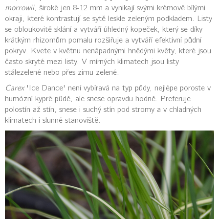
morrowii
, široké jen 8-12 mm a vynikají svými krémově bílými
okraji, které kontrastují se sytě leskle zeleným podkladem. Listy
se obloukovitě sklání a vytváří úhledný kopeček, který se díky
krátkým rhizomům pomalu rozšiřuje a vytváří efektivní půdní
pokryv. Kvete v květnu nenápadnými hnědými květy, které jsou
často skryté mezi listy. V mírných klimatech jsou listy
stálezelené nebo přes zimu zelené.
Carex
'Ice Dance' není vybíravá na typ půdy, nejlépe poroste v
humózní kypré půdě, ale snese opravdu hodně. Preferuje
polostín až stín, snese i suchý stín pod stromy a v chladných
klimatech i slunné stanoviště.