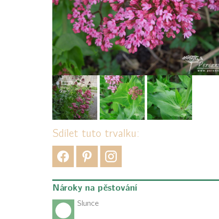
Sdílet tuto trvalku:
Nároky na pěstování
Slunce