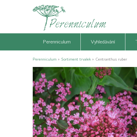
Perenniculum
Vyhledávání
Perenniculum
»
Sortiment trvalek
»
Centranthus ruber