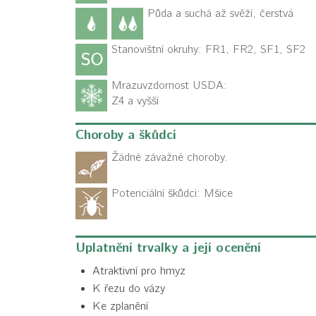
Půda a suchá až svěží, čerstvá
Stanovištní okruhy: FR1, FR2, SF1, SF2
Mrazuvzdornost USDA:
Z4 a vyšší
Choroby a škůdci
Žádné závažné choroby.
Potenciální škůdci:
Mšice
Uplatnění trvalky a její ocenění
Atraktivní pro hmyz
K řezu do vázy
Ke zplanění