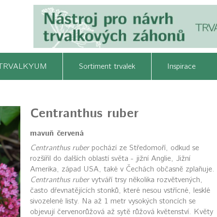
TRVALKYUM
Sortiment trvalek
Inspirace
Centranthus ruber
mavuň červená
Centranthus ruber
pochází ze Středomoří, odkud se
rozšířil do dalších oblastí světa - jižní Anglie, Jižní
Amerika, západ USA, také v Čechách občasně zplaňuje.
Centranthus ruber
vytváří trsy několika rozvětvených,
často dřevnatějících stonků, které nesou vstřícné, lesklé
sivozelené listy. Na až 1 metr vysokých stoncích se
objevují červenorůžová až sytě růžová květenství. Květy