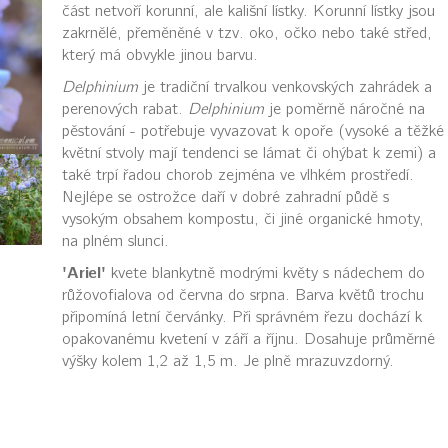
část netvoří korunní, ale kališní lístky. Korunní lístky jsou
zakrnělé, přeměněné v tzv. oko, očko nebo také střed,
který má obvykle jinou barvu.
Delphinium
je tradiční trvalkou venkovských zahrádek a
perenových rabat.
Delphinium
je poměrně náročné na
pěstování - potřebuje vyvazovat k opoře (vysoké a těžké
květní stvoly mají tendenci se lámat či ohýbat k zemi) a
také trpí řadou chorob zejména ve vlhkém prostředí.
Nejlépe se ostrožce daří v dobré zahradní půdě s
vysokým obsahem kompostu, či jiné organické hmoty,
na plném slunci.
'Ariel'
kvete blankytně modrými květy s nádechem do
růžovofialova od června do srpna. Barva květů trochu
připomíná letní červánky. Při správném řezu dochází k
opakovanému kvetení v září a říjnu. Dosahuje průměrné
výšky kolem 1,2 až 1,5 m. Je plně mrazuvzdorný.