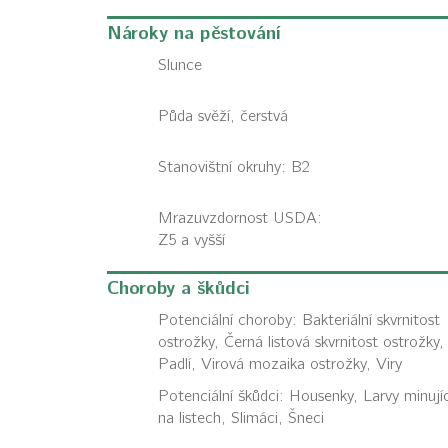
Nároky na pěstování
Slunce
Půda svěží, čerstvá
Stanovištní okruhy: B2
Mrazuvzdornost USDA:
Z5 a vyšší
Choroby a škůdci
Potenciální choroby:
Bakteriální skvrnitost
ostrožky, Černá listová skvrnitost ostrožky,
Padlí, Virová mozaika ostrožky, Viry
Potenciální škůdci:
Housenky, Larvy minujíc
na listech, Slimáci, Šneci