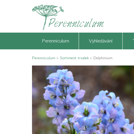
Perenniculum
Vyhledávání
Perenniculum
»
Sortiment trvalek
»
Delphinium