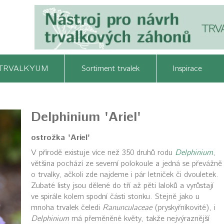
TRVALKYUM
Sortiment trvalek
Inspirace
Delphinium 'Ariel'
ostrožka 'Ariel'
V přírodě existuje více než 350 druhů rodu
Delphinium
,
většina pochází ze severní polokoule a jedná se převážně
o trvalky, ačkoli zde najdeme i pár letniček či dvouletek.
Zubaté listy jsou dělené do tří až pěti laloků a vyrůstají
ve spirále kolem spodní části stonku. Stejně jako u
mnoha trvalek čeledi
Ranunculaceae
(pryskyřníkovité), i
Delphinium
má přeměněné květy, takže nejvýraznější