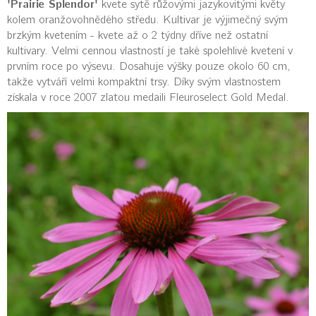
'Prairie Splendor'
kvete sytě růžovými jazykovitými květy
kolem oranžovohnědého středu. Kultivar je výjimečný svým
brzkým kvetením - kvete až o 2 týdny dříve než ostatní
kultivary. Velmi cennou vlastností je také spolehlivé kvetení v
prvním roce po výsevu. Dosahuje výšky pouze okolo 60 cm,
takže vytváří velmi kompaktní trsy. Díky svým vlastnostem
získala v roce 2007 zlatou medaili Fleuroselect Gold Medal.