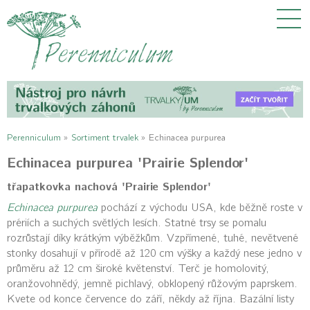
Perenniculum
»
Sortiment trvalek
»
Echinacea purpurea
Echinacea purpurea 'Prairie Splendor'
třapatkovka nachová 'Prairie Splendor'
Echinacea purpurea
pochází z východu USA, kde běžně roste v
prériích a suchých světlých lesích. Statné trsy se pomalu
rozrůstají díky krátkým výběžkům. Vzpřímené, tuhé, nevětvené
stonky dosahují v přírodě až 120 cm výšky a každý nese jedno v
průměru až 12 cm široké květenství. Terč je homolovitý,
oranžovohnědý, jemně pichlavý, obklopený růžovým paprskem.
Kvete od konce července do září, někdy až října. Bazální listy