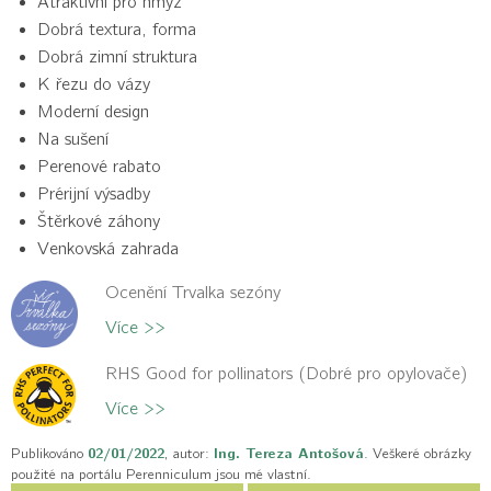
Atraktivní pro hmyz
Dobrá textura, forma
Dobrá zimní struktura
K řezu do vázy
Moderní design
Na sušení
Perenové rabato
Prérijní výsadby
Štěrkové záhony
Venkovská zahrada
Ocenění Trvalka sezóny
Více >>
RHS Good for pollinators (Dobré pro opylovače)
Více >>
Publikováno
02/01/2022
, autor:
Ing. Tereza Antošová
. Veškeré obrázky
použité na portálu Perenniculum jsou mé vlastní.