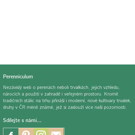
Perenniculum
Nezávislý web o perenách neboli trvalkách, jejich vzhledu,
nárocích a použití v zahradě i veřejném prostoru. Kromě
tradičních stálic na trhu přináší i moderní, nové kultivary trvalek,
druhy v ČR méně známé, jež si zaslouží více naší pozornosti.
Sdílejte s námi…