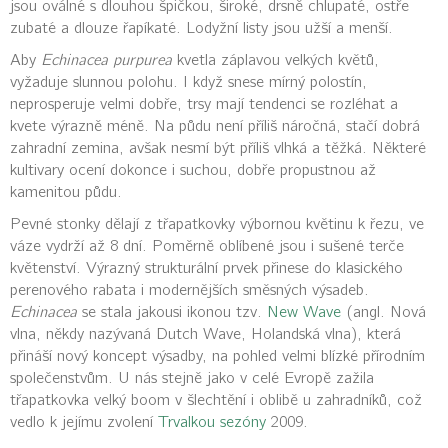
jsou oválné s dlouhou špičkou, široké, drsně chlupaté, ostře
zubaté a dlouze řapíkaté. Lodyžní listy jsou užší a menší.
Aby
Echinacea purpurea
kvetla záplavou velkých květů,
vyžaduje slunnou polohu. I když snese mírný polostín,
neprosperuje velmi dobře, trsy mají tendenci se rozléhat a
kvete výrazně méně. Na půdu není příliš náročná, stačí dobrá
zahradní zemina, avšak nesmí být příliš vlhká a těžká. Některé
kultivary ocení dokonce i suchou, dobře propustnou až
kamenitou půdu.
Pevné stonky dělají z třapatkovky výbornou květinu k řezu, ve
váze vydrží až 8 dní. Poměrně oblíbené jsou i sušené terče
květenství. Výrazný strukturální prvek přinese do klasického
perenového rabata i modernějších směsných výsadeb.
Echinacea
se stala jakousi ikonou tzv.
New Wave
(angl. Nová
vlna, někdy nazývaná Dutch Wave, Holandská vlna), která
přináší nový koncept výsadby, na pohled velmi blízké přírodním
společenstvům. U nás stejně jako v celé Evropě zažila
třapatkovka velký boom v šlechtění i oblibě u zahradníků, což
vedlo k jejímu zvolení
Trvalkou sezóny
2009.