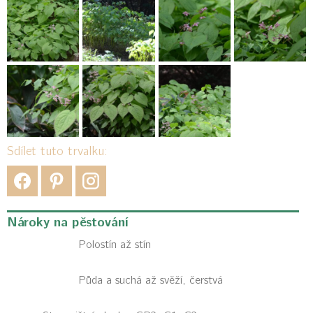
Sdílet tuto trvalku:
Nároky na pěstování
Polostín až stín
Půda a suchá až svěží, čerstvá