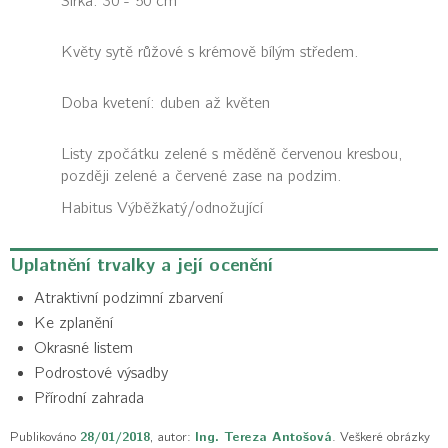
Šířka: 30 - 50 cm
Květy sytě růžové s krémově bílým středem.
Doba kvetení: duben až květen
Listy zpočátku zelené s měděně červenou kresbou,
později zelené a červené zase na podzim.
Habitus
Výběžkatý/odnožující
Uplatnění trvalky a její ocenění
Atraktivní podzimní zbarvení
Ke zplanění
Okrasné listem
Podrostové výsadby
Přírodní zahrada
Publikováno
28/01/2018
, autor:
Ing. Tereza Antošová
. Veškeré obrázky