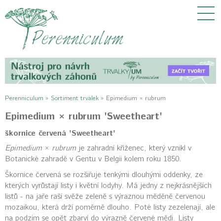
Perenniculum
»
Sortiment trvalek
»
Epimedium × rubrum
Epimedium × rubrum 'Sweetheart'
škornice červená 'Sweetheart'
Epimedium
×
rubrum
je zahradní kříženec, který vznikl v
Botanické zahradě v Gentu v Belgii kolem roku 1850.
Škornice červená se rozšiřuje tenkými dlouhými oddenky, ze
kterých vyrůstají listy i květní lodyhy. Má jedny z nejkrásnějších
listů - na jaře raší svěže zeleně s výraznou měděně červenou
mozaikou, která drží poměrně dlouho. Poté listy zezelenají, ale
na podzim se opět zbarví do výrazně červené mědi. Listy