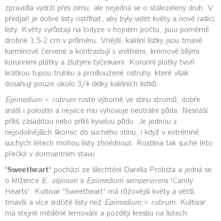
zpravidla vydrží přes zimu, ale nejedná se o stálezelený druh. V
předjaří je dobré listy ostříhat, aby byly vidět květy a nově rašící
listy. Květy vyrůstají na lodyze v hojném počtu, jsou poměrně
drobné 1,5-2 cm v průměru. Vnější, kališní lístky jsou tmavě
karmínově červené a kontrastují s vnitřními, krémově bílými
korunními plátky a žlutými tyčinkami. Korunní plátky tvoří
krátkou tupou trubku a prodloužené ostruhy, které však
dosahují pouze okolo 3/4 délky kališních lístků.
Epimedium
×
rubrum
roste výborně ve stínu stromů, dobře
snáší i polostín a nejvíce mu vyhovuje neutrální půda. Nesnáší
příliš zásaditou nebo příliš kyselou půdu. Je jednou z
nejodolnějších škornic do suchého stínu, i když v extrémně
suchých létech mohou listy zhnědnout. Rostlina tak suché léto
přečká v dormantním stavu.
'Sweetheart'
pochází ze šlechtění Darella Probsta a jedná se
o křížence
E. alpinum
a
Epimedium sempervirens
'Candy
Hearts'. Kultivar 'Sweetheart' má růžovější květy a větší,
tmavší a více srdčité listy než
Epimedium
×
rubrum
. Kultivar
má stejné měděné lemování a později kresbu na listech.