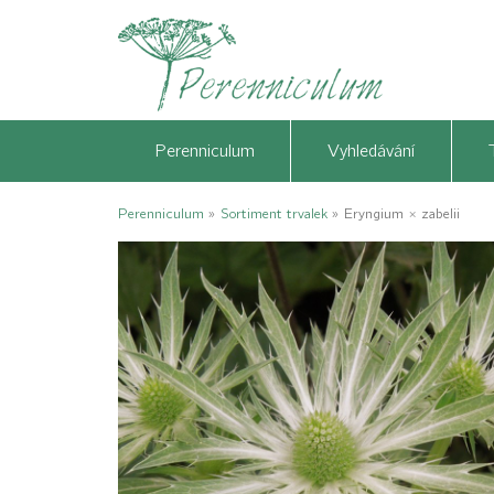
Perenniculum
Vyhledávání
Perenniculum
»
Sortiment trvalek
»
Eryngium × zabelii