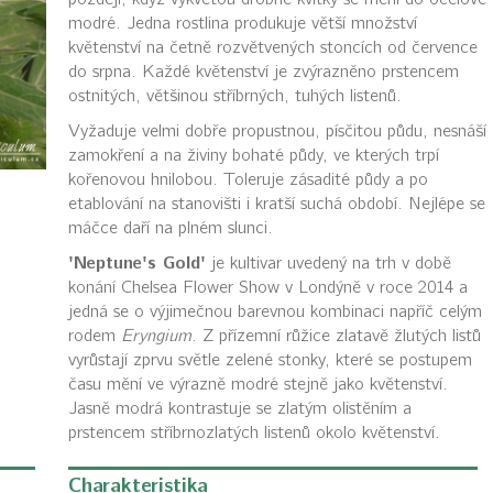
modré. Jedna rostlina produkuje větší množství
květenství na četně rozvětvených stoncích od července
do srpna. Každé květenství je zvýrazněno prstencem
ostnitých, většinou stříbrných, tuhých listenů.
Vyžaduje velmi dobře propustnou, písčitou půdu, nesnáší
zamokření a na živiny bohaté půdy, ve kterých trpí
kořenovou hnilobou. Toleruje zásadité půdy a po
etablování na stanovišti i kratší suchá období. Nejlépe se
máčce daří na plném slunci.
'Neptune's Gold'
je kultivar uvedený na trh v době
konání Chelsea Flower Show v Londýně v roce 2014 a
jedná se o výjimečnou barevnou kombinaci napříč celým
rodem
Eryngium
. Z přízemní růžice zlatavě žlutých listů
vyrůstají zprvu světle zelené stonky, které se postupem
času mění ve výrazně modré stejně jako květenství.
Jasně modrá kontrastuje se zlatým olistěním a
prstencem stříbrnozlatých listenů okolo květenství.
Charakteristika