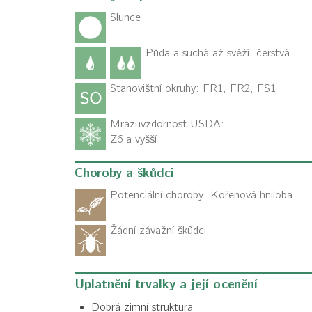
Slunce
Půda a suchá až svěží, čerstvá
Stanovištní okruhy: FR1, FR2, FS1
Mrazuvzdornost USDA:
Z6 a vyšší
Choroby a škůdci
Potenciální choroby:
Kořenová hniloba
Žádní závažní škůdci.
Uplatnění trvalky a její ocenění
Dobrá zimní struktura