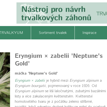
TRVALKYUM
Sortiment trvalek
Inspirace
Eryngium × zabelii 'Neptune's
Gold'
máčka 'Neptune's Gold'
Eryngium
×
zabelii
je hybrid mezi
Eryngium alpinum
a
Eryngium bourgatii
, pojmenovaný v roce 1926. Od
Eryngium alpinum
se liší laločnatými, zubatými bazálními
listy a více zakulaceným květenstvím. Květenství
homolovitého tvaru je z počátku zeleno stříbrné,
později, když vykvetou drobné kvítky se mění do ocelově