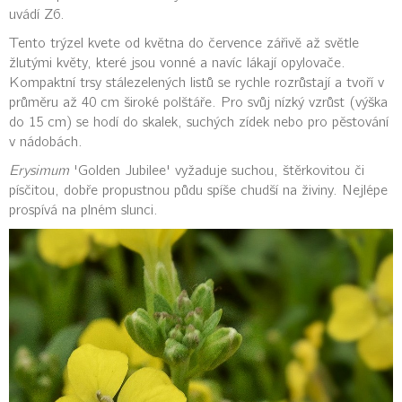
uvádí Z6.
Tento trýzel kvete od května do července zářivě až světle
žlutými květy, které jsou vonné a navíc lákají opylovače.
Kompaktní trsy stálezelených listů se rychle rozrůstají a tvoří v
průměru až 40 cm široké polštáře. Pro svůj nízký vzrůst (výška
do 15 cm) se hodí do skalek, suchých zídek nebo pro pěstování
v nádobách.
Erysimum
'Golden Jubilee' vyžaduje suchou, štěrkovitou či
písčitou, dobře propustnou půdu spíše chudší na živiny. Nejlépe
prospívá na plném slunci.