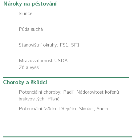
Nároky na pěstování
Slunce
Půda suchá
Stanovištní okruhy: FS1, SF1
Mrazuvzdornost USDA:
Z6 a vyšší
Choroby a škůdci
Potenciální choroby:
Padlí, Nádorovitost kořenů
brukvovitých, Plísně
Potenciální škůdci:
Dřepčíci, Slimáci, Šneci