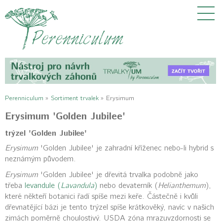
Perenniculum
»
Sortiment trvalek
»
Erysimum
Erysimum 'Golden Jubilee'
trýzel 'Golden Jubilee'
Erysimum
'Golden Jubilee' je zahradní kříženec nebo-li hybrid s
neznámým původem.
Erysimum
'Golden Jubilee' je dřevitá trvalka podobně jako
třeba
levandule (
Lavandula
)
nebo devaterník (
Helianthemum
),
které někteří botanici řadí spíše mezi keře. Částečně i kvůli
dřevnatějící bázi je tento trýzel spíše krátkověký, navíc v našich
zimách poměrně choulostivý. USDA zóna mrazuvzdornosti se