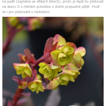
na padlí (zejména ve vlhkých létech), proto je lepší ho pěstovat
na slunci či v mírném polostínu v dobře propustné půdě. Hodí
se i pro pěstování v nádobách.