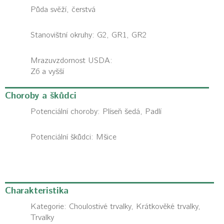
Půda svěží, čerstvá
Stanovištní okruhy: G2, GR1, GR2
Mrazuvzdornost USDA:
Z6 a vyšší
Choroby a škůdci
Potenciální choroby:
Plíseň šedá, Padlí
Potenciální škůdci:
Mšice
Charakteristika
Kategorie:
Choulostivé trvalky, Krátkověké trvalky,
Trvalky