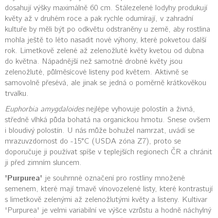
dosahují výšky maximálně 60 cm. Stálezelené lodyhy produkují
květy až v druhém roce a pak rychle odumírají, v zahradní
kultuře by měli být po odkvětu odstraněny u země, aby rostlina
mohla ještě to léto nasadit nové výhony, které pokvetou další
rok. Limetkově zelené až zelenožluté květy kvetou od dubna
do května. Nápadnější než samotné drobné květy jsou
zelenožluté, půlměsícové listeny pod květem. Aktivně se
samovolně přesévá, ale jinak se jedná o poměrně krátkověkou
trvalku.
Euphorbia amygdaloides
nejlépe vyhovuje polostín a živná,
středně vlhká půda bohatá na organickou hmotu. Snese ovšem
i bloudivý polostín. U nás může bohužel namrzat, uvádí se
mrazuvzdornost do -15°C (USDA zóna Z7), proto se
doporučuje ji používat spíše v teplejších regionech ČR a chránit
ji před zimním sluncem.
'Purpurea'
je souhrnné označení pro rostliny množené
semenem, které mají tmavě vínovozelené listy, které kontrastují
s limetkově zelenými až zelenožlutými květy a listeny. Kultivar
'Purpurea' je velmi variabilní ve výšce vzrůstu a hodně náchylný