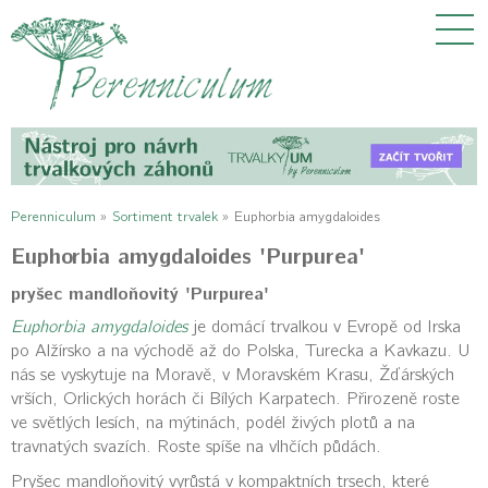
Perenniculum
»
Sortiment trvalek
»
Euphorbia amygdaloides
Euphorbia amygdaloides 'Purpurea'
pryšec mandloňovitý 'Purpurea'
Euphorbia amygdaloides
je domácí trvalkou v Evropě od Irska
po Alžírsko a na východě až do Polska, Turecka a Kavkazu. U
nás se vyskytuje na Moravě, v Moravském Krasu, Žďárských
vrších, Orlických horách či Bílých Karpatech. Přirozeně roste
ve světlých lesích, na mýtinách, podél živých plotů a na
travnatých svazích. Roste spíše na vlhčích půdách.
Pryšec mandloňovitý vyrůstá v kompaktních trsech, které