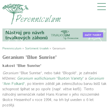
Perenniculum
»
Sortiment trvalek
»
Geranium
Geranium 'Blue Sunrise'
kakost 'Blue Sunrise'
Geranium
'Blue Sunrise', nebo také 'Blogold', je zahradní
kříženec
Geranium wallichianum
'Buxton Variety'
a
Geranium
'Ann Folkard'
, po kterém zdědil jak zelenožlutou barvu listů tak
schopnost šplhat se po opoře (např. větve keřů). Tento
náhodný semenáček našel Hans Kramer v jeho nizozemské
školce Hessenhof v roce 1994, na trh byl uveden o 6 let
později.