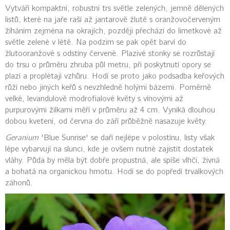
Vytváří kompaktní, robustní trs světle zelených, jemně dělených
listů, které na jaře raší až jantarově žlutě s oranžovočerveným
žíháním zejména na okrajích, později přechází do limetkové až
světle zelené v létě. Na podzim se pak opět barví do
žlutooranžové s odstíny červené. Plazivé stonky se rozrůstají
do trsu o průměru zhruba půl metru, při poskytnutí opory se
plazí a proplétají vzhůru. Hodí se proto jako podsadba keřových
růží nebo jiných keřů s nevzhledně holými bázemi. Poměrně
velké, levandulově modrofialové květy s vínovými až
purpurovými žilkami měří v průměru až 4 cm. Vyniká dlouhou
dobou kvetení, od června do září průběžně nasazuje květy.
Geranium
'Blue Sunrise' se daří nejlépe v polostínu, listy však
lépe vybarvují na slunci, kde je ovšem nutné zajistit dostatek
vláhy. Půda by měla být dobře propustná, ale spíše vlhčí, živná
a bohatá na organickou hmotu. Hodí se do popředí trvalkových
záhonů.