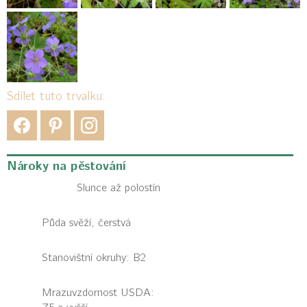
Sdílet tuto trvalku:
Nároky na pěstování
Slunce až polostín
Půda svěží, čerstvá
Stanovištní okruhy: B2
Mrazuvzdornost USDA: