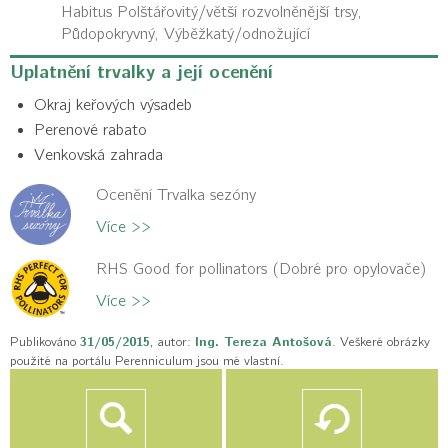
Habitus
Polštářovitý/větší rozvolněnější trsy,
Půdopokryvný, Výběžkatý/odnožující
Uplatnění trvalky a její ocenění
Okraj keřových výsadeb
Perenové rabato
Venkovská zahrada
Ocenění Trvalka sezóny
Více >>
RHS Good for pollinators (Dobré pro opylovače)
Více >>
Publikováno
31/05/2015
, autor:
Ing. Tereza Antošová
. Veškeré obrázky
použité na portálu Perenniculum jsou mé vlastní.