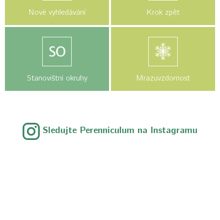
Nové vyhledávání
Krok zpět
Stanovištní okruhy
Mrazuvzdornost
Sledujte Perenniculum na Instagramu