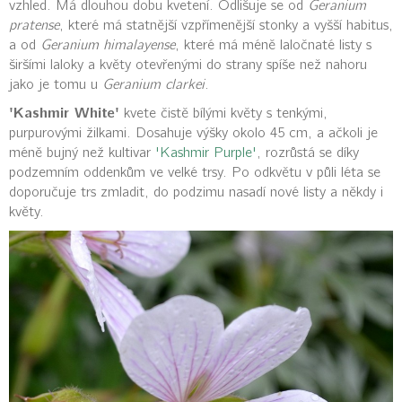
vzhled. Má dlouhou dobu kvetení. Odlišuje se od
Geranium
pratense
, které má statnější vzpřímenější stonky a vyšší habitus,
a od
Geranium himalayense
, které má méně laločnaté listy s
širšími laloky a květy otevřenými do strany spíše než nahoru
jako je tomu u
Geranium clarkei
.
'Kashmir White'
kvete čistě bílými květy s tenkými,
purpurovými žilkami. Dosahuje výšky okolo 45 cm, a ačkoli je
méně bujný než kultivar
'Kashmir Purple'
, rozrůstá se díky
podzemním oddenkům ve velké trsy. Po odkvětu v půli léta se
doporučuje trs zmladit, do podzimu nasadí nové listy a někdy i
květy.