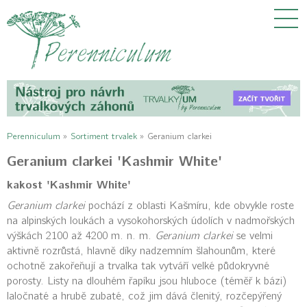
Perenniculum
»
Sortiment trvalek
»
Geranium clarkei
Geranium clarkei 'Kashmir White'
kakost 'Kashmir White'
Geranium clarkei
pochází z oblasti Kašmíru, kde obvykle roste
na alpinských loukách a vysokohorských údolích v nadmořských
výškách 2100 až 4200 m. n. m.
Geranium clarkei
se velmi
aktivně rozrůstá, hlavně díky nadzemním šlahounům, které
ochotně zakořeňují a trvalka tak vytváří velké půdokryvné
porosty. Listy na dlouhém řapíku jsou hluboce (téměř k bázi)
laločnaté a hrubě zubaté, což jim dává členitý, rozčepýřený