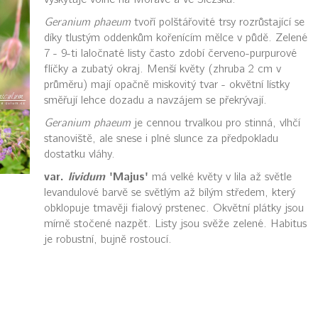
Geranium phaeum
tvoří polštářovité trsy rozrůstající se
díky tlustým oddenkům kořenícím mělce v půdě. Zelené
7 - 9-ti laločnaté listy často zdobí červeno-purpurové
flíčky a zubatý okraj. Menší květy (zhruba 2 cm v
průměru) mají opačně miskovitý tvar - okvětní lístky
směřují lehce dozadu a navzájem se překrývají.
Geranium phaeum
je cennou trvalkou pro stinná, vlhčí
stanoviště, ale snese i plné slunce za předpokladu
dostatku vláhy.
var.
lividum
'Majus'
má velké květy v lila až světle
levandulové barvě se světlým až bílým středem, který
obklopuje tmavěji fialový prstenec. Okvětní plátky jsou
mírně stočené nazpět. Listy jsou svěže zelené. Habitus
je robustní, bujně rostoucí.