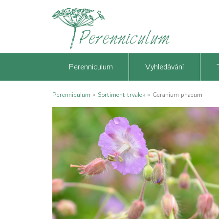
Perenniculum
Vyhledávání
Perenniculum
»
Sortiment trvalek
»
Geranium phaeum