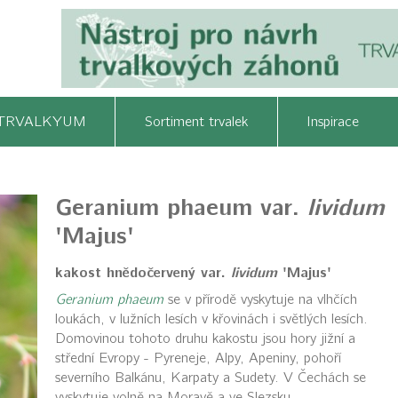
TRVALKYUM
Sortiment trvalek
Inspirace
Geranium phaeum var.
lividum
'Majus'
kakost hnědočervený var.
lividum
'Majus'
Geranium phaeum
se v přírodě vyskytuje na vlhčích
loukách, v lužních lesích v křovinách i světlých lesích.
Domovinou tohoto druhu kakostu jsou hory jižní a
střední Evropy - Pyreneje, Alpy, Apeniny, pohoří
severního Balkánu, Karpaty a Sudety. V Čechách se
vyskytuje volně na Moravě a ve Slezsku.