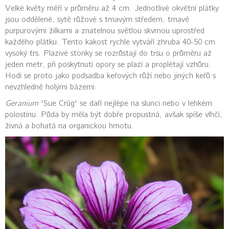
Velké květy měří v průměru až 4 cm. Jednotlivé okvětní plátky
jsou oddělené, sytě růžové s tmavým středem, tmavě
purpurovými žilkami a znatelnou světlou skvrnou uprostřed
každého plátku. Tento kakost rychle vytváří zhruba 40-50 cm
vysoký trs. Plazivé stonky se rozrůstají do trsu o průměru až
jeden metr, při poskytnutí opory se plazí a proplétají vzhůru.
Hodí se proto jako podsadba keřových růží nebo jiných keřů s
nevzhledně holými bázemi.
Geranium
'Sue Crûg' se daří nejlépe na slunci nebo v lehkém
polostínu. Půda by měla být dobře propustná, avšak spíše vlhčí,
živná a bohatá na organickou hmotu.