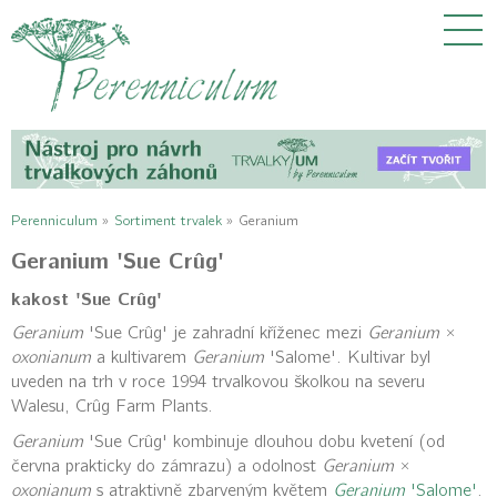
Perenniculum
»
Sortiment trvalek
»
Geranium
Geranium 'Sue Crûg'
kakost 'Sue Crûg'
Geranium
'Sue Crûg' je zahradní kříženec mezi
Geranium
×
oxonianum
a kultivarem
Geranium
'Salome'. Kultivar byl
uveden na trh v roce 1994 trvalkovou školkou na severu
Walesu, Crûg Farm Plants.
Geranium
'Sue Crûg' kombinuje dlouhou dobu kvetení (od
června prakticky do zámrazu) a odolnost
Geranium
×
oxonianum
s atraktivně zbarveným květem
Geranium
'Salome'
.