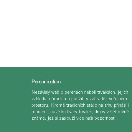
Perenniculum
Nezávislý web o perenách neboli trvalkách, jejich
vzhledu, nárocích a použití v zahradě i veřejném
prostoru. Kromě tradičních stálic na trhu přináší i
moderní, nové kultivary trvalek, druhy v ČR méně
známé, jež si zaslouží více naší pozornosti.