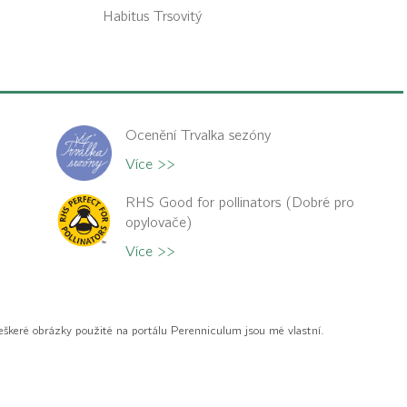
Habitus
Trsovitý
Ocenění Trvalka sezóny
Více >>
RHS Good for pollinators (Dobré pro
opylovače)
Více >>
eškeré obrázky použité na portálu Perenniculum jsou mé vlastní.