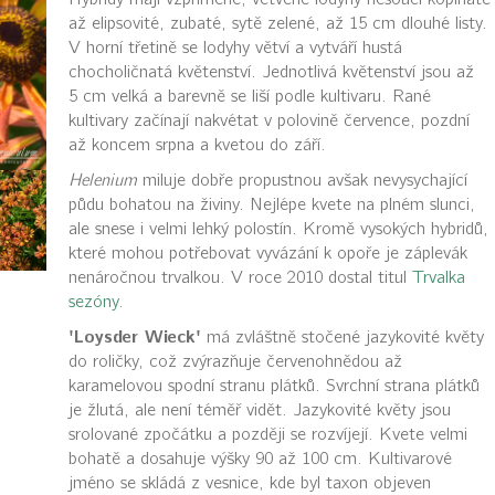
až elipsovité, zubaté, sytě zelené, až 15 cm dlouhé listy.
V horní třetině se lodyhy větví a vytváří hustá
chocholičnatá květenství. Jednotlivá květenství jsou až
5 cm velká a barevně se liší podle kultivaru. Rané
kultivary začínají nakvétat v polovině července, pozdní
až koncem srpna a kvetou do září.
Helenium
miluje dobře propustnou avšak nevysychající
půdu bohatou na živiny. Nejlépe kvete na plném slunci,
ale snese i velmi lehký polostín. Kromě vysokých hybridů,
které mohou potřebovat vyvázání k opoře je záplevák
nenáročnou trvalkou. V roce 2010 dostal titul
Trvalka
sezóny
.
'Loysder Wieck'
má zvláštně stočené jazykovité květy
do roličky, což zvýrazňuje červenohnědou až
karamelovou spodní stranu plátků. Svrchní strana plátků
je žlutá, ale není téměř vidět. Jazykovité květy jsou
srolované zpočátku a později se rozvíjejí. Kvete velmi
bohatě a dosahuje výšky 90 až 100 cm. Kultivarové
jméno se skládá z vesnice, kde byl taxon objeven