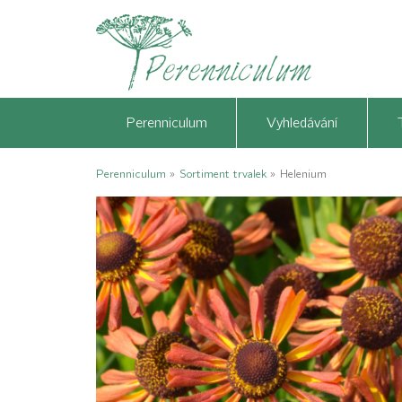
Perenniculum
Vyhledávání
Perenniculum
»
Sortiment trvalek
»
Helenium