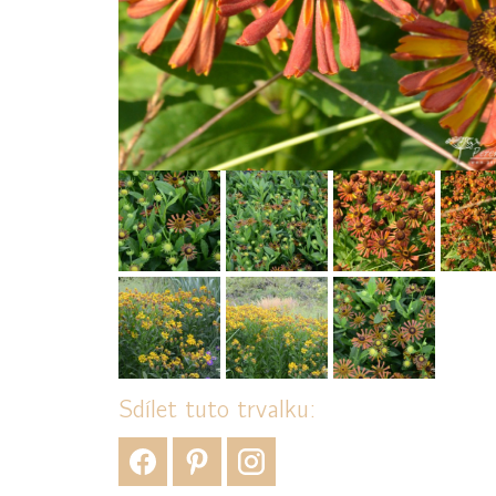
Sdílet tuto trvalku: