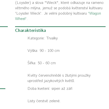
(Loysder) a slova "Wieck", které odkazuje na rameno
větrného mlýna, jemuž se podobá květenství kultivaru
'Loysder Wieck'. Je velmi podobný kultivaru
'Wagon
Wheel'
.
Charakteristika
Kategorie:
Trvalky
Výška: 90 - 100 cm
Šířka: 50 - 60 cm
Květy červenohnědé s žlutými proužky
uprostřed jazykovitých květů.
Doba kvetení: srpen až září
Listy čerstvě zelené.