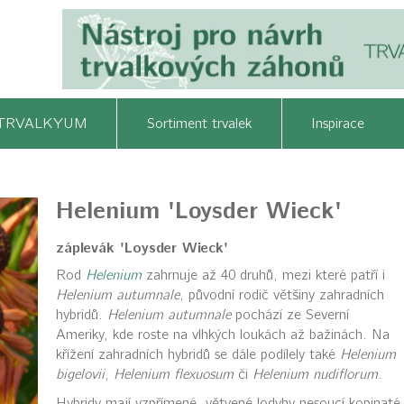
TRVALKYUM
Sortiment trvalek
Inspirace
Helenium 'Loysder Wieck'
záplevák 'Loysder Wieck'
Rod
Helenium
zahrnuje až 40 druhů, mezi které patří i
Helenium autumnale
, původní rodič většiny zahradních
hybridů.
Helenium autumnale
pochází ze Severní
Ameriky, kde roste na vlhkých loukách až bažinách. Na
křížení zahradních hybridů se dále podílely také
Helenium
bigelovii
,
Helenium flexuosum
či
Helenium nudiflorum
.
Hybridy mají vzpřímené, větvené lodyhy nesoucí kopinaté