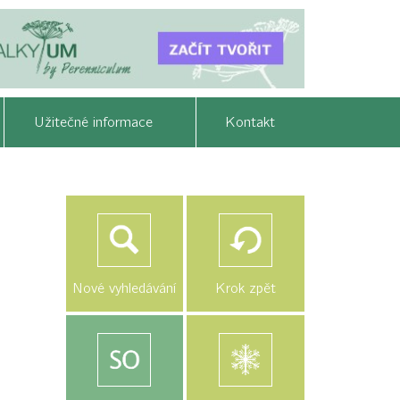
Užitečné informace
Kontakt
Nové vyhledávání
Krok zpět