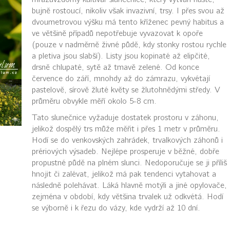
bujně rostoucí, nikoliv však invazivní, trsy. I přes svou až
dvoumetrovou výšku má tento kříženec pevný habitus a
ve většině případů nepotřebuje vyvazovat k opoře
(pouze v nadměrně živné půdě, kdy stonky rostou rychle
a pletiva jsou slabší). Listy jsou kopinaté až elipčité,
drsně chlupaté, sytě až tmavě zelené. Od konce
července do září, mnohdy až do zámrazu, vykvétají
pastelově, sírově žluté květy se žlutohnědými středy. V
průměru obvykle měří okolo 5-8 cm.
Tato slunečnice vyžaduje dostatek prostoru v záhonu,
jelikož dospělý trs může měřit i přes 1 metr v průměru.
Hodí se do venkovských zahrádek, trvalkových záhonů i
prériových výsadeb. Nejlépe prosperuje v běžné, dobře
propustné půdě na plném slunci. Nedoporučuje se ji příliš
hnojit či zalévat, jelikož má pak tendenci vytahovat a
následně polehávat. Láká hlavně motýli a jiné opylovače,
zejména v období, kdy většina trvalek už odkvétá. Hodí
se výborně i k řezu do vázy, kde vydrží až 10 dní.