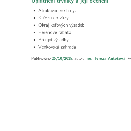
Uplatnění trvalky a její ocenění
Atraktivní pro hmyz
K řezu do vázy
Okraj keřových výsadeb
Perenové rabato
Prérijní výsadby
Venkovská zahrada
Publikováno
25/10/2015
, autor:
Ing. Tereza Antošová
. V