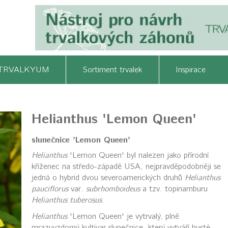
TRVALKYUM
Sortiment trvalek
Inspirace
Helianthus 'Lemon Queen'
slunečnice 'Lemon Queen'
Helianthus
'Lemon Queen' byl nalezen jako přírodní
kříženec na středo-západě USA, nejpravděpodobněji se
jedná o hybrid dvou severoamerických druhů
Helianthus
pauciflorus
var.
subrhomboideus
a tzv. topinamburu
Helianthus tuberosus
.
Helianthus
'Lemon Queen' je vytrvalý, plně
mrazuvzdorný kultivar slunečnice, který vytváří husté,