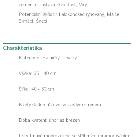
čemeřice, Listová skvrnitost, Viry
Potenciální škůdci:
Lalokonosec rýhovaný, Mšice,
Slimáci, Šneci
Charakteristika
Kategorie:
Hajničky, Trvalky
Výška: 35 - 40 cm
Šířka: 40 - 50 cm
Květy sladce růžové se světlým středem.
Doba kvetení: únor až březen
Listy tmavě modrozelené se stříbrným mramorováním.