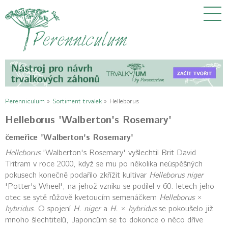
Perenniculum
»
Sortiment trvalek
»
Helleborus
Helleborus 'Walberton's Rosemary'
čemeřice 'Walberton's Rosemary'
Helleborus
'Walberton's Rosemary' vyšlechtil Brit David
Tritram v roce 2000, když se mu po několika neúspěšných
pokusech konečně podařilo zkřížit kultivar
Helleborus niger
'Potter's Wheel', na jehož vzniku se podílel v 60. letech jeho
otec se sytě růžově kvetoucím semenáčkem
Helleborus
×
hybridus
. O spojení
H. niger
a
H.
×
hybridus
se pokoušelo již
mnoho šlechtitelů, Japoncům se to dokonce o něco dříve