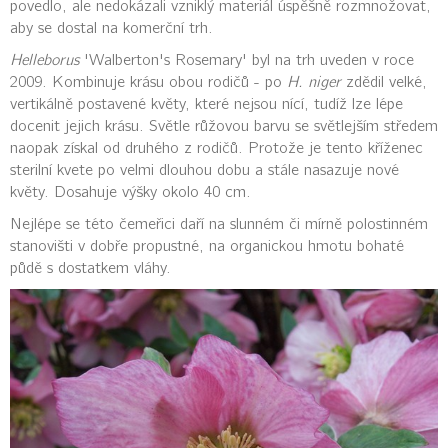
povedlo, ale nedokázali vzniklý materiál úspěšně rozmnožovat,
aby se dostal na komerční trh.
Helleborus
'Walberton's Rosemary' byl na trh uveden v roce
2009. Kombinuje krásu obou rodičů - po
H. niger
zdědil velké,
vertikálně postavené květy, které nejsou nící, tudíž lze lépe
docenit jejich krásu. Světle růžovou barvu se světlejším středem
naopak získal od druhého z rodičů. Protože je tento kříženec
sterilní kvete po velmi dlouhou dobu a stále nasazuje nové
květy. Dosahuje výšky okolo 40 cm.
Nejlépe se této čemeřici daří na slunném či mírně polostinném
stanovišti v dobře propustné, na organickou hmotu bohaté
půdě s dostatkem vláhy.