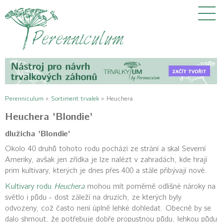
Perenniculum
»
Sortiment trvalek
»
Heuchera
Heuchera 'Blondie'
dlužicha 'Blondie'
Okolo 40 druhů tohoto rodu pochází ze strání a skal Severní
Ameriky, avšak jen zřídka je lze nalézt v zahradách, kde hrají
prim kultivary, kterých je dnes přes 400 a stále přibývají nové.
Kultivary rodu
Heuchera
mohou mít poměrně odlišné nároky na
světlo i půdu - dost záleží na druzích, ze kterých byly
odvozeny, což často není úplně lehké dohledat. Obecně by se
dalo shrnout, že potřebuje dobře propustnou půdu, lehkou půdu