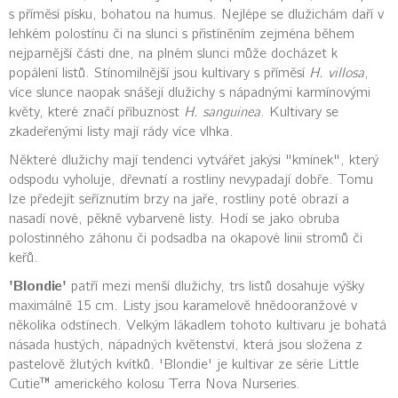
s příměsí písku, bohatou na humus. Nejlépe se dlužichám daří v
lehkém polostínu či na slunci s přistíněním zejména během
nejparnější části dne, na plném slunci může docházet k
popálení listů. Stínomilnější jsou kultivary s příměsí
H. villosa
,
více slunce naopak snášejí dlužichy s nápadnými karmínovými
květy, které značí příbuznost
H. sanguinea
. Kultivary se
zkadeřenými listy mají rády více vlhka.
Některé dlužichy mají tendenci vytvářet jakýsi "kmínek", který
odspodu vyholuje, dřevnatí a rostliny nevypadají dobře. Tomu
lze předejít seříznutím brzy na jaře, rostliny poté obrazí a
nasadí nové, pěkně vybarvené listy. Hodí se jako obruba
polostinného záhonu či podsadba na okapové linii stromů či
keřů.
'Blondie'
patří mezi menší dlužichy, trs listů dosahuje výšky
maximálně 15 cm. Listy jsou karamelově hnědooranžové v
několika odstínech. Velkým lákadlem tohoto kultivaru je bohatá
násada hustých, nápadných květenství, která jsou složena z
pastelově žlutých kvítků. 'Blondie' je kultivar ze série Little
Cutie™ amerického kolosu Terra Nova Nurseries.