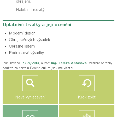
okrajem.
Habitus
Trsovitý
Uplatnění trvalky a její ocenění
Moderní design
Okraj keřových výsadeb
Okrasné listem
Podrostové výsadby
Publikováno
15/09/2015
, autor:
Ing. Tereza Antošová
. Veškeré obrázky
použité na portálu Perenniculum jsou mé vlastní.
Nové vyhledávání
Krok zpět