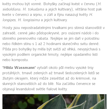
květy mohou být vonné. Bohyšky začínají kvést v červnu (
H.
sieboldiana
,
H. tokudama
a jejich kultivary), většina host pak
kvete v červenci a srpnu, v září a říjnu nasazují květy
H.
longipes
,
H. longissima
a jejich kultivary.
Hosty jsou nepostradatelnými trvalkami pro stinná stanoviště v
zahradě, cenné jako půdopokryvné, pro osázení nádob i do
stinného perenového rabata. Nejlépe se jim daří v polostínu
nebo řídkém stínu s 1 až 2 hodinami slunečního svitu denně.
Půda pro bohyšky by měla být svěží až vlhká, nevysýchavá s
vysokým podílem organické hmoty, nejlépe opadaného listí
nebo kompostu.
'Hilda Wassmann'
vytváří okolo půl metru vysoké trsy
protáhlých, tmavě zelených až tmavě šedozelených listů se
žlutým okrajem, který může zesvětlat až do krémové, na
slunných stanovištích až do bílé. Na začátku července se
objevují levandulově světle fialové květy.