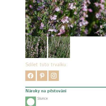
Sdílet tuto trvalku:
Nároky na pěstování
Slunce