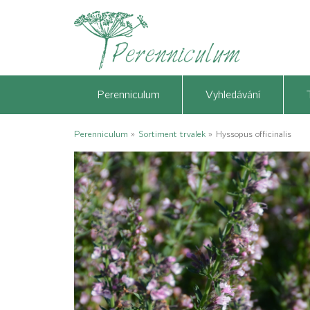
Perenniculum
Vyhledávání
Perenniculum
»
Sortiment trvalek
»
Hyssopus officinalis