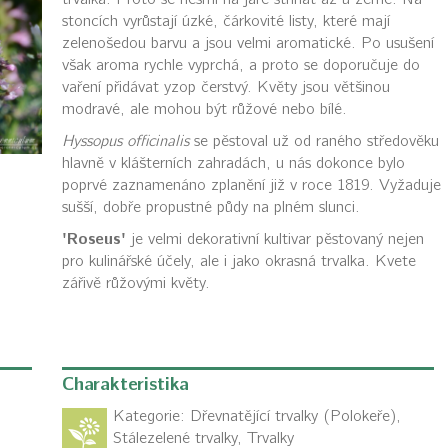
stoncích vyrůstají úzké, čárkovité listy, které mají
zelenošedou barvu a jsou velmi aromatické. Po usušení
však aroma rychle vyprchá, a proto se doporučuje do
vaření přidávat yzop čerstvý. Květy jsou většinou
modravé, ale mohou být růžové nebo bílé.
Hyssopus officinalis
se pěstoval už od raného středověku
hlavně v klášterních zahradách, u nás dokonce bylo
poprvé zaznamenáno zplanění již v roce 1819. Vyžaduje
sušší, dobře propustné půdy na plném slunci.
'Roseus'
je velmi dekorativní kultivar pěstovaný nejen
pro kulinářské účely, ale i jako okrasná trvalka. Kvete
zářivě růžovými květy.
Charakteristika
Kategorie:
Dřevnatějící trvalky (Polokeře),
Stálezelené trvalky, Trvalky