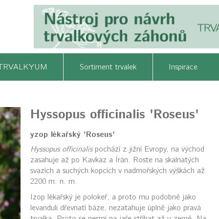
TRVALKYUM
Sortiment trvalek
Inspirace
Hyssopus officinalis 'Roseus'
yzop lékařský 'Roseus'
Hyssopus officinalis
pochází z jižní Evropy, na východ
zasahuje až po Kavkaz a Írán. Roste na skalnatých
svazích a suchých kopcích v nadmořských výškách až
2200 m. n. m.
Izop lékařský je polokeř, a proto mu podobně jako
levanduli dřevnatí báze, nezatahuje úplně jako pravá
trvalka. Proto se nesmí na jaře stříhat až u země. Na