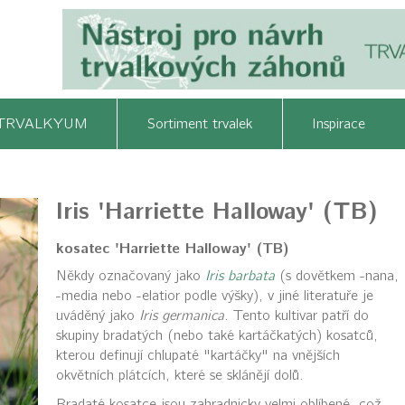
TRVALKYUM
Sortiment trvalek
Inspirace
Iris 'Harriette Halloway' (TB)
kosatec 'Harriette Halloway' (TB)
Někdy označovaný jako
Iris barbata
(s dovětkem -nana,
-media nebo -elatior podle výšky), v jiné literatuře je
uváděný jako
Iris germanica
. Tento kultivar patří do
skupiny bradatých (nebo také kartáčkatých) kosatců,
kterou definují chlupaté "kartáčky" na vnějších
okvětních plátcích, které se sklánějí dolů.
Bradaté kosatce jsou zahradnicky velmi oblíbené, což