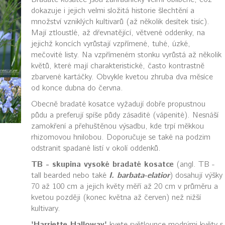
dokazuje i jejich velmi složitá historie šlechtění a
množství vzniklých kultivarů (až několik desítek tisíc).
Mají ztloustlé, až dřevnatějící, větvené oddenky, na
jejichž koncích vyrůstají vzpřímené, tuhé, úzké,
mečovité listy. Na vzpřímeném stonku vyrůstá až několik
květů, které mají charakteristické, často kontrastně
zbarvené kartáčky. Obvykle kvetou zhruba dva měsíce
od konce dubna do června.
Obecně bradaté kosatce vyžadují dobře propustnou
půdu a preferují spíše půdy zásadité (vápenité). Nesnáší
zamokření a přehuštěnou výsadbu, kde trpí měkkou
rhizomovou hnilobou. Doporučuje se také na podzim
odstranit spadané listí v okolí oddenků.
TB - skupina vysoké bradaté kosatce
(angl. TB -
I. barbata-elatior
tall bearded nebo také
) dosahují výšky
70 až 100 cm a jejich květy měří až 20 cm v průměru a
kvetou později (konec května až červen) než nižší
kultivary.
'Harriette Halloway'
kvete světlounce modrými květy s