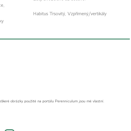
ce,
Habitus
Trsovitý, Vzpřímený/vertikály
ky
eškeré obrázky použité na portálu Perenniculum jsou mé vlastní.