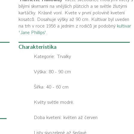
bílými skvrnami na vnějších plátcích a se světle žlutými
kartáčky. Krásně voní. Kvete v první polovině kvetení
kosatců. Dosahuje výšky až 90 cm. Kultivar byl uveden
na trh v roce 1956 a jedním z rodičů je podobný
kultivar
'Jane Phillips'
.
Charakteristika
Kategorie:
Trvalky
Výška: 80 - 90 cm
Šířka: 40 - 60 cm
Květy světle modré.
Doba kvetení: květen až červen
Listy sivozelené až šedavé.