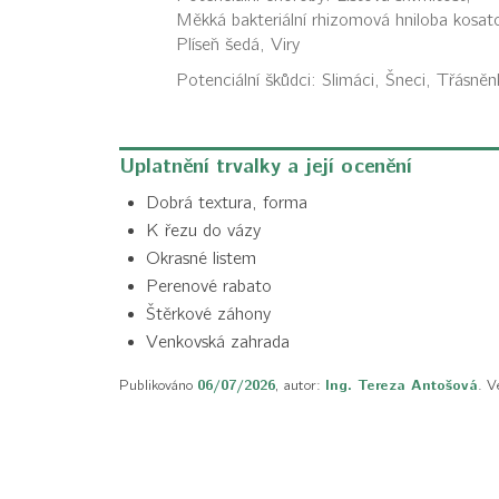
Měkká bakteriální rhizomová hniloba kosat
Plíseň šedá, Viry
Potenciální škůdci:
Slimáci, Šneci, Třásněn
Uplatnění trvalky a její ocenění
Dobrá textura, forma
K řezu do vázy
Okrasné listem
Perenové rabato
Štěrkové záhony
Venkovská zahrada
Publikováno
06/07/2026
, autor:
Ing. Tereza Antošová
. V