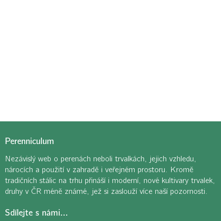
Perenniculum
Nezávislý web o perenách neboli trvalkách, jejich vzhledu,
nárocích a použití v zahradě i veřejném prostoru. Kromě
tradičních stálic na trhu přináší i moderní, nové kultivary trvalek,
druhy v ČR méně známé, jež si zaslouží více naší pozornosti.
Sdílejte s námi…