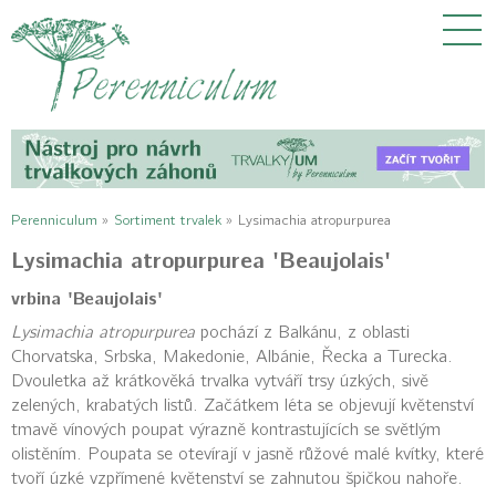
Perenniculum
»
Sortiment trvalek
»
Lysimachia atropurpurea
Lysimachia atropurpurea 'Beaujolais'
vrbina 'Beaujolais'
Lysimachia atropurpurea
pochází z Balkánu, z oblasti
Chorvatska, Srbska, Makedonie, Albánie, Řecka a Turecka.
Dvouletka až krátkověká trvalka vytváří trsy úzkých, sivě
zelených, krabatých listů. Začátkem léta se objevují květenství
tmavě vínových poupat výrazně kontrastujících se světlým
olistěním. Poupata se otevírají v jasně růžové malé kvítky, které
tvoří úzké vzpřímené květenství se zahnutou špičkou nahoře.