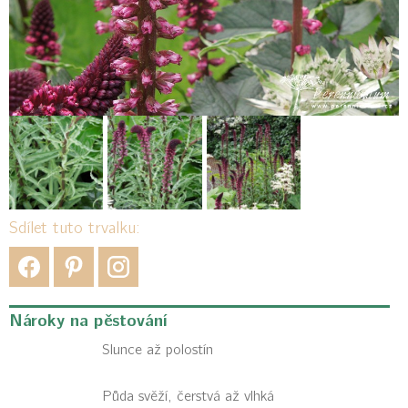
Sdílet tuto trvalku:
Nároky na pěstování
Slunce až polostín
Půda svěží, čerstvá až vlhká