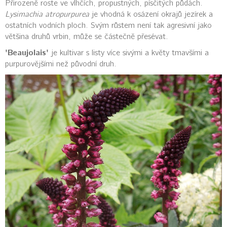
Přirozeně roste ve vlhčích, propustných, písčitých půdách.
Lysimachia atropurpurea
je vhodná k osázení okrajů jezírek a
ostatních vodních ploch. Svým růstem není tak agresivní jako
většina druhů vrbin, může se částečně přesévat.
'Beaujolais'
je kultivar s listy více sivými a květy tmavšími a
purpurovějšími než původní druh.