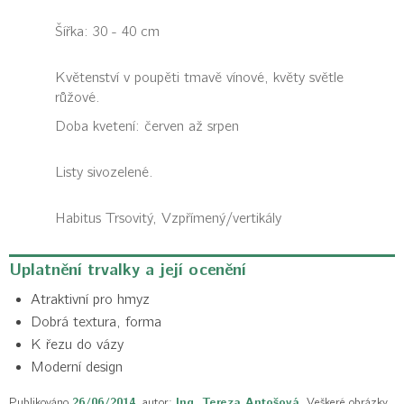
Šířka: 30 - 40 cm
Květenství v poupěti tmavě vínové, květy světle
růžové.
Doba kvetení: červen až srpen
Listy sivozelené.
Habitus
Trsovitý, Vzpřímený/vertikály
Uplatnění trvalky a její ocenění
Atraktivní pro hmyz
Dobrá textura, forma
K řezu do vázy
Moderní design
Publikováno
26/06/2014
, autor:
Ing. Tereza Antošová
. Veškeré obrázky