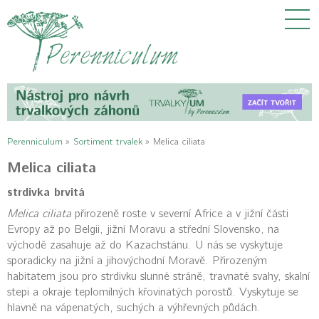
Perenniculum
»
Sortiment trvalek
»
Melica ciliata
Melica ciliata
strdivka brvitá
Melica ciliata
přirozeně roste v severní Africe a v jižní části
Evropy až po Belgii, jižní Moravu a střední Slovensko, na
východě zasahuje až do Kazachstánu. U nás se vyskytuje
sporadicky na jižní a jihovýchodní Moravě. Přirozeným
habitatem jsou pro strdivku slunné stráně, travnaté svahy, skalní
stepi a okraje teplomilných křovinatých porostů. Vyskytuje se
hlavně na vápenatých, suchých a výhřevných půdách.