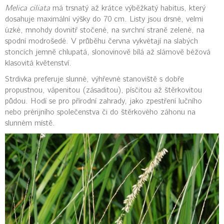
Melica ciliata
má trsnatý až krátce výběžkatý habitus, který
dosahuje maximální výšky do 70 cm. Listy jsou drsné, velmi
úzké, mnohdy dovnitř stočené, na svrchní straně zelené, na
spodní modrošedé. V průběhu června vykvétají na slabých
stoncích jemně chlupatá, slonovinově bílá až slámově béžová
klasovitá květenství.
Strdivka preferuje slunné, výhřevné stanoviště s dobře
propustnou, vápenitou (zásaditou), písčitou až štěrkovitou
půdou. Hodí se pro přírodní zahrady, jako zpestření lučního
nebo prérijního společenstva či do štěrkového záhonu na
slunném místě.