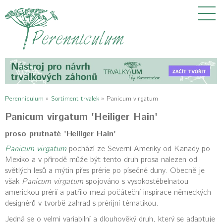
Perenniculum
»
Sortiment trvalek
»
Panicum virgatum
Panicum virgatum 'Heiliger Hain'
proso prutnaté 'Heiliger Hain'
Panicum virgatum
pochází ze Severní Ameriky od Kanady po
Mexiko a v přírodě může být tento druh prosa nalezen od
světlých lesů a mýtin přes prérie po písečné duny. Obecně je
však
Panicum virgatum
spojováno s vysokostébelnatou
americkou prérií a patřilo mezi počáteční inspirace německých
designérů v tvorbě zahrad s prérijní tématikou.
Jedná se o velmi variabilní a dlouhověký druh, který se adaptuje