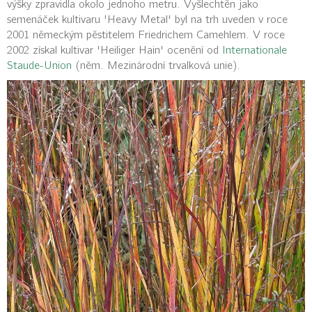
výšky zpravidla okolo jednoho metru. Vyšlechtěn jako
semenáček kultivaru 'Heavy Metal' byl na trh uveden v roce
2001 německým pěstitelem Friedrichem Camehlem. V roce
2002 získal kultivar 'Heiliger Hain' ocenění od
Internationale
Staude-Union
(něm. Mezinárodní trvalková unie).