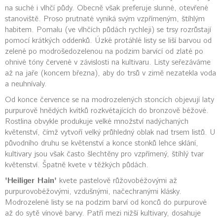
na suché i vlhčí půdy. Obecně však preferuje slunné, otevřené
stanoviště. Proso prutnaté vyniká svým vzpřímeným, štíhlým
habitem. Pomalu (ve vlhčích půdách rychleji) se trsy rozrůstají
pomocí krátkých oddenků. Úzké protáhlé listy se liší barvou od
zelené po modrošedozelenou na podzim barvící od zlaté po
ohnivé tóny červené v závislosti na kultivaru. Listy seřezáváme
až na jaře (koncem března), aby do trsů v zimě nezatekla voda
a neuhnívaly.
Od konce července se na modrozelených stoncích objevují laty
purpurově hnědých kvítků rozkvétajících do bronzově béžové.
Rostlina obvykle produkuje velké množství nadýchaných
květenství, čímž vytvoří velký průhledný oblak nad trsem listů. U
původního druhu se květenství a konce stonků lehce sklání,
kultivary jsou však často šlechtěny pro vzpřímený, štíhlý tvar
květenství. Špatně kvete v těžkých půdách.
'Heiliger Hain'
kvete pastelově růžovobéžovými až
purpurovobéžovými, vzdušnými, načechranými klásky.
Modrozelené listy se na podzim barví od konců do purpurové
až do sytě vínové barvy. Patří mezi nižší kultivary, dosahuje