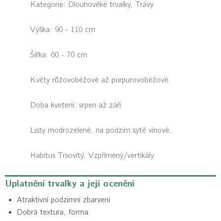
Kategorie:
Dlouhověké trvalky, Trávy
Výška: 90 - 110 cm
Šířka: 60 - 70 cm
Květy růžovobéžové až purpurovobéžové.
Doba kvetení: srpen až září
Listy modrozelené, na podzim sytě vínové.
Habitus
Trsovitý, Vzpřímený/vertikály
Uplatnění trvalky a její ocenění
Atraktivní podzimní zbarvení
Dobrá textura, forma