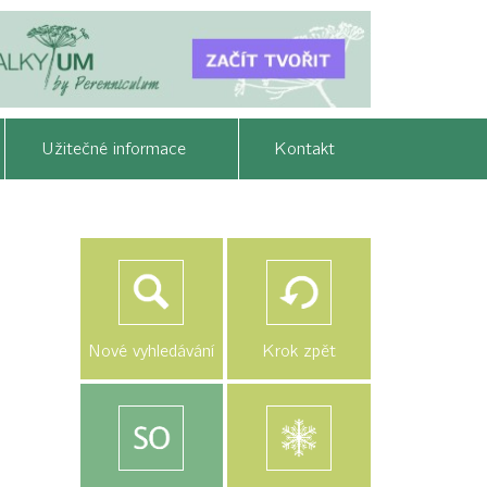
Užitečné informace
Kontakt
Nové vyhledávání
Krok zpět