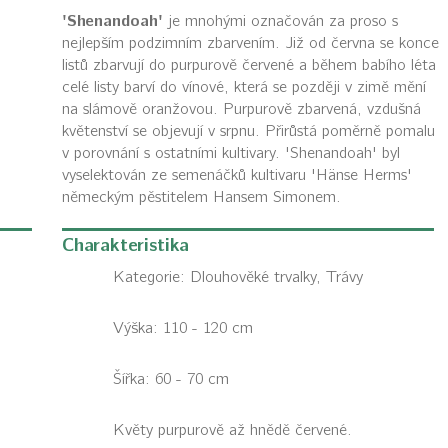
'Shenandoah'
je mnohými označován za proso s
nejlepším podzimním zbarvením. Již od června se konce
listů zbarvují do purpurově červené a během babího léta
celé listy barví do vínové, která se později v zimě mění
na slámově oranžovou. Purpurově zbarvená, vzdušná
květenství se objevují v srpnu. Přirůstá poměrně pomalu
v porovnání s ostatními kultivary. 'Shenandoah' byl
vyselektován ze semenáčků kultivaru 'Hänse Herms'
německým pěstitelem Hansem Simonem.
Charakteristika
Kategorie:
Dlouhověké trvalky, Trávy
Výška: 110 - 120 cm
Šířka: 60 - 70 cm
Květy purpurově až hnědě červené.