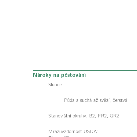
Nároky na pěstování
Slunce
Půda a suchá až svěží, čerstvá
Stanovištní okruhy: B2, FR2, GR2
Mrazuvzdornost USDA: