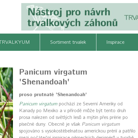
TRVALKYUM
Sortiment trvalek
Inspirace
Panicum virgatum
'Shenandoah'
proso prutnaté 'Shenandoah'
Panicum virgatum
pochází ze Severní Ameriky od
Kanady po Mexiko a v přírodě může být tento druh
prosa nalezen od světlých lesů a mýtin přes prérie po
písečné duny. Obecně je však
Panicum virgatum
spojováno s vysokostébelnatou americkou prérií a patřilo
mezi počáteční inspirace německých designérů v tvorbě