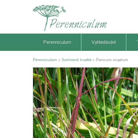
Perenniculum
Vyhledávání
Perenniculum
»
Sortiment trvalek
»
Panicum virgatum