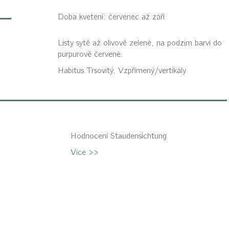
Doba kvetení: červenec až září
Listy sytě až olivově zelené, na podzim barví do
purpurově červené.
Habitus
Trsovitý, Vzpřímený/vertikály
Hodnocení Staudensichtung
Více >>