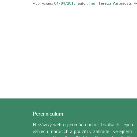
Publikováno
04/04/2015
, autor:
Ing. Tereza Antošová
. V
Perenniculum
Nezávislý web o perenách neboli trvalkách, jejich
vzhledu, nárocích a použití v zahradě i veřejném