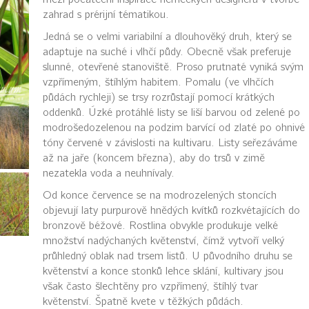
zahrad s prérijní tématikou.
Jedná se o velmi variabilní a dlouhověký druh, který se
adaptuje na suché i vlhčí půdy. Obecně však preferuje
slunné, otevřené stanoviště. Proso prutnaté vyniká svým
vzpřímeným, štíhlým habitem. Pomalu (ve vlhčích
půdách rychleji) se trsy rozrůstají pomocí krátkých
oddenků. Úzké protáhlé listy se liší barvou od zelené po
modrošedozelenou na podzim barvící od zlaté po ohnivé
tóny červené v závislosti na kultivaru. Listy seřezáváme
až na jaře (koncem března), aby do trsů v zimě
nezatekla voda a neuhnívaly.
Od konce července se na modrozelených stoncích
objevují laty purpurově hnědých kvítků rozkvétajících do
bronzově béžové. Rostlina obvykle produkuje velké
množství nadýchaných květenství, čímž vytvoří velký
průhledný oblak nad trsem listů. U původního druhu se
květenství a konce stonků lehce sklání, kultivary jsou
však často šlechtěny pro vzpřímený, štíhlý tvar
květenství. Špatně kvete v těžkých půdách.