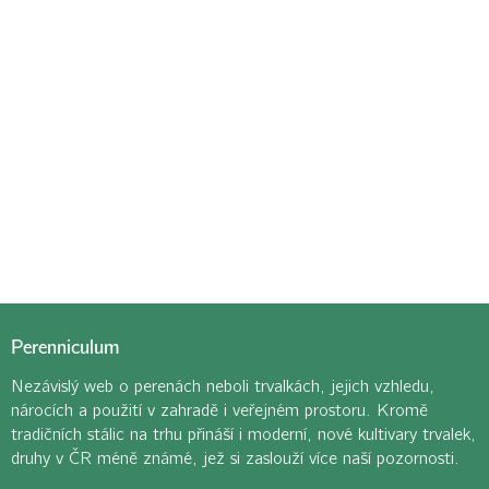
Perenniculum
Nezávislý web o perenách neboli trvalkách, jejich vzhledu,
nárocích a použití v zahradě i veřejném prostoru. Kromě
tradičních stálic na trhu přináší i moderní, nové kultivary trvalek,
druhy v ČR méně známé, jež si zaslouží více naší pozornosti.