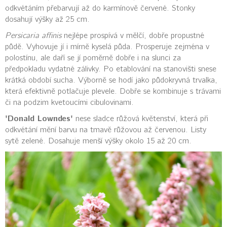
odkvétáním přebarvují až do karmínově červené. Stonky
dosahují výšky až 25 cm.
Persicaria affinis
nejlépe prospívá v mělčí, dobře propustné
půdě. Vyhovuje jí i mírně kyselá půda. Prosperuje zejména v
polostínu, ale daří se jí poměrně dobře i na slunci za
předpokladu vydatné zálivky. Po etablování na stanovišti snese
krátká období sucha. Výborně se hodí jako půdokryvná trvalka,
která efektivně potlačuje plevele. Dobře se kombinuje s trávami
či na podzim kvetoucími cibulovinami.
'Donald Lowndes'
nese sladce růžová květenství, která při
odkvétání mění barvu na tmavě růžovou až červenou. Listy
sytě zelené. Dosahuje menší výšky okolo 15 až 20 cm.