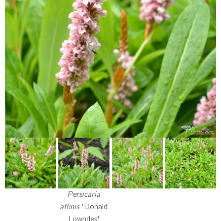
Persicaria
affinis
'Donald
Lowndes'