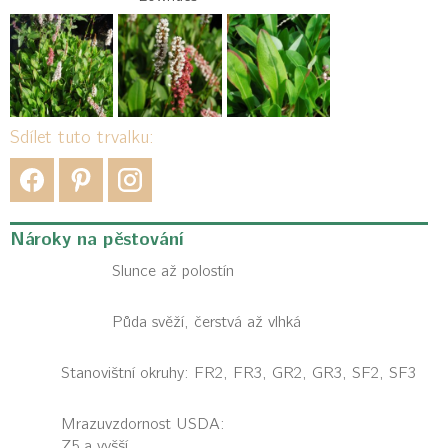
Sdílet tuto trvalku:
Nároky na pěstování
Slunce až polostín
Půda svěží, čerstvá až vlhká
Stanovištní okruhy: FR2, FR3, GR2, GR3, SF2, SF3
Mrazuvzdornost USDA:
Z5 a vyšší