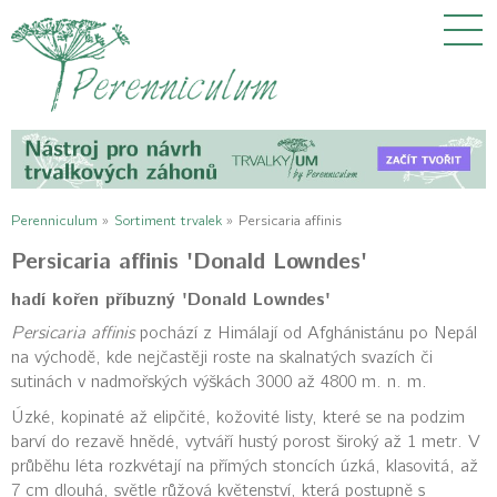
Perenniculum
»
Sortiment trvalek
»
Persicaria affinis
Persicaria affinis 'Donald Lowndes'
hadí kořen příbuzný 'Donald Lowndes'
Persicaria affinis
pochází z Himálají od Afghánistánu po Nepál
na východě, kde nejčastěji roste na skalnatých svazích či
sutinách v nadmořských výškách 3000 až 4800 m. n. m.
Úzké, kopinaté až elipčité, kožovité listy, které se na podzim
barví do rezavě hnědé, vytváří hustý porost široký až 1 metr. V
průběhu léta rozkvétají na přímých stoncích úzká, klasovitá, až
7 cm dlouhá, světle růžová květenství, která postupně s