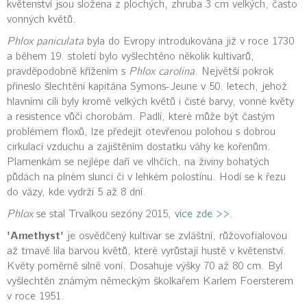
květenství jsou složena z plochých, zhruba 3 cm velkých, často
vonných květů.
Phlox paniculata
byla do Evropy introdukována již v roce 1730
a během 19. století bylo vyšlechtěno několik kultivarů,
pravděpodobně křížením s
Phlox carolina
. Největší pokrok
přineslo šlechtění kapitána Symons-Jeune v 50. letech, jehož
hlavními cíli byly kromě velkých květů i čisté barvy, vonné květy
a resistence vůči chorobám. Padlí, které může být častým
problémem floxů, lze předejít otevřenou polohou s dobrou
cirkulací vzduchu a zajištěním dostatku váhy ke kořenům.
Plamenkám se nejlépe daří ve vlhčích, na živiny bohatých
půdách na plném slunci či v lehkém polostínu. Hodí se k řezu
do vázy, kde vydrží 5 až 8 dní.
Phlox
se stal Trvalkou sezóny 2015,
více zde >>
.
'Amethyst'
je osvědčený kultivar se zvláštní, růžovofialovou
až tmavě lila barvou květů, které vyrůstají hustě v květenství.
Květy poměrně silně voní. Dosahuje výšky 70 až 80 cm. Byl
vyšlechtěn známým německým školkařem Karlem Foersterem
v roce 1951.