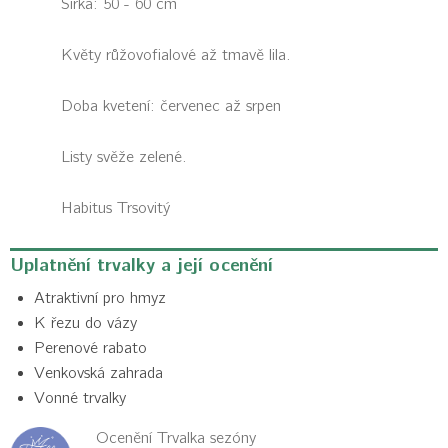
Šířka: 50 - 60 cm
Květy růžovofialové až tmavě lila.
Doba kvetení: červenec až srpen
Listy svěže zelené.
Habitus
Trsovitý
Uplatnění trvalky a její ocenění
Atraktivní pro hmyz
K řezu do vázy
Perenové rabato
Venkovská zahrada
Vonné trvalky
Ocenění Trvalka sezóny