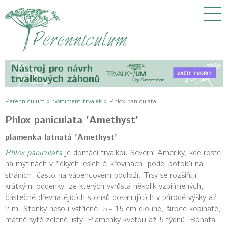
Perenniculum
»
Sortiment trvalek
»
Phlox paniculata
Phlox paniculata 'Amethyst'
plamenka latnatá 'Amethyst'
Phlox paniculata
je domácí trvalkou Severní Ameriky, kde roste
na mýtinách v řídkých lesích či křovinách, podél potoků na
stráních, často na vápencovém podloží. Trsy se rozšiřují
krátkými oddenky, ze kterých vyrůstá několik vzpřímených,
částečně dřevnatějících stonků dosahujících v přírodě výšky až
2 m. Stonky nesou vstřícné, 5 - 15 cm dlouhé, široce kopinaté,
matně sytě zelené listy. Plamenky kvetou až 5 týdnů. Bohatá