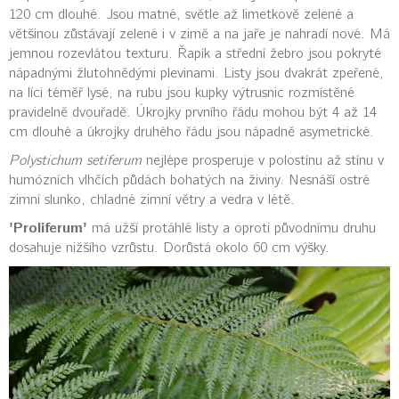
120 cm dlouhé. Jsou matné, světle až limetkově zelené a
většinou zůstávají zelené i v zimě a na jaře je nahradí nové. Má
jemnou rozevlátou texturu. Řapík a střední žebro jsou pokryté
nápadnými žlutohnědými plevinami. Listy jsou dvakrát zpeřené,
na líci téměř lysé, na rubu jsou kupky výtrusnic rozmístěné
pravidelně dvouřadě. Úkrojky prvního řádu mohou být 4 až 14
cm dlouhé a úkrojky druhého řádu jsou nápadně asymetrické.
Polystichum setiferum
nejlépe prosperuje v polostínu až stínu v
humózních vlhčích půdách bohatých na živiny. Nesnáší ostré
zimní slunko, chladné zimní větry a vedra v létě.
'Proliferum'
má užší protáhlé listy a oproti původnímu druhu
dosahuje nižšího vzrůstu. Dorůstá okolo 60 cm výšky.