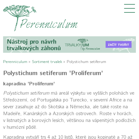
Perenniculum
»
Sortiment trvalek
»
Polystichum setiferum
Polystichum setiferum 'Proliferum'
kapradina 'Proliferum'
Polystichum setiferum
má areál výskytu ve vyšších polohách ve
Středozemí, od Portugalska po Turecko, v severní Africe a na
sever zasahuje až do Skotska a Německa, ale také roste na
Madeiře, Kanárských a Azorských ostrovech. Roste v horách,
v listnatých a borových lesích, většinou na vápenitých podložích
v humózní půdě.
Kapradina vytváří trs 4 až 10 listů, které jsou kopinaté a 70 až