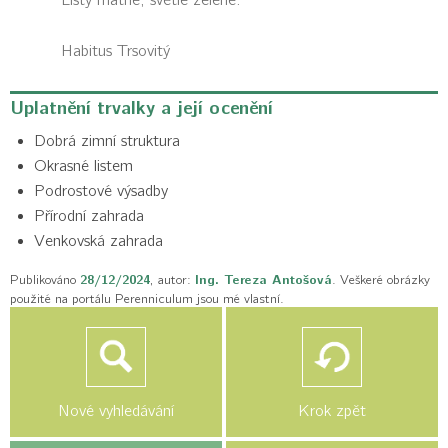
Listy matné, světle zelené.
Habitus
Trsovitý
Uplatnění trvalky a její ocenění
Dobrá zimní struktura
Okrasné listem
Podrostové výsadby
Přírodní zahrada
Venkovská zahrada
Publikováno
28/12/2024
, autor:
Ing. Tereza Antošová
. Veškeré obrázky
použité na portálu Perenniculum jsou mé vlastní.
Nové vyhledávání
Krok zpět