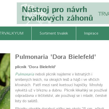
TRVALKYUM
Sortiment trvalek
Inspirace
Pulmonaria 'Dora Bielefeld'
plicník 'Dora Bielefeld'
Pulmonaria
neboli plicník najdeme v listnatých i
smíšených lesích, na okrajích lesů a hájů i ve vlhčích
křovinách. Patří mezi raně kvetoucí hajničky. Mnohdy
vykvétá už v březnu a dubnu. Plicník lékařský se používal
odpradávna v léčitelství, ale používají se i mladé, čerstvé
listy do salátů.
Plicníky obvykle dosahují výšky jen okolo 25 cm, ačkoli