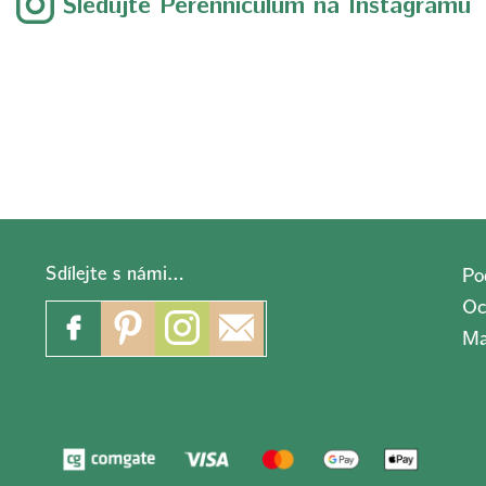
Sledujte Perenniculum na Instagramu
Sdílejte s námi…
Po
Oc
Ma