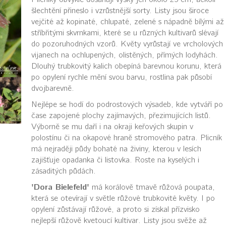
šlechtění přineslo i vzrůstnější sorty. Listy jsou široce
vejčité až kopinaté, chlupaté, zelené s nápadně bílými až
stříbřitými skvrnkami, které se u různých kultivarů slévají
do pozoruhodných vzorů. Květy vyrůstají ve vrcholových
vijanech na ochlupených, olistěných, přímých lodyhách.
Dlouhý trubkovitý kalich obepíná barevnou korunu, která
po opylení rychle mění svou barvu, rostlina pak působí
dvojbarevně.
Nejlépe se hodí do podrostových výsadeb, kde vytváří po
čase zapojené plochy zajímavých, přezimujících listů.
Výborně se mu daří i na okraji keřových skupin v
polostínu či na okapové hraně stromového patra. Plicník
má nejraději půdy bohaté na živiny, kterou v lesích
zajišťuje opadanka či listovka. Roste na kyselých i
zásaditých půdách.
'Dora Bielefeld'
má korálově tmavě růžová poupata,
která se otevírají v světle růžové trubkovité květy. I po
opylení zůstávají růžové, a proto si získal přízvisko
nejlepší růžově kvetoucí kultivar. Listy jsou svěže až