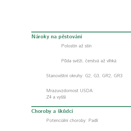
Nároky na pěstování
Polostín až stín
Půda svěží, čerstvá až vlhká
Stanovištní okruhy: G2, G3, GR2, GR3
Mrazuvzdornost USDA:
Z4 a vyšší
Choroby a škůdci
Potenciální choroby:
Padlí