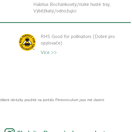
Habitus
Bochánkovitý/nízké husté trsy,
Výběžkatý/odnožující
RHS Good for pollinators (Dobré pro
opylovače)
Více >>
eškeré obrázky použité na portálu Perenniculum jsou mé vlastní.