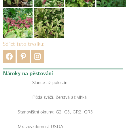
Sdílet tuto trvalku:
Nároky na pěstování
Slunce až polostín
Půda svěží, čerstvá až vlhká
Stanovištní okruhy: G2, G3, GR2, GR3
Mrazuvzdornost USDA: