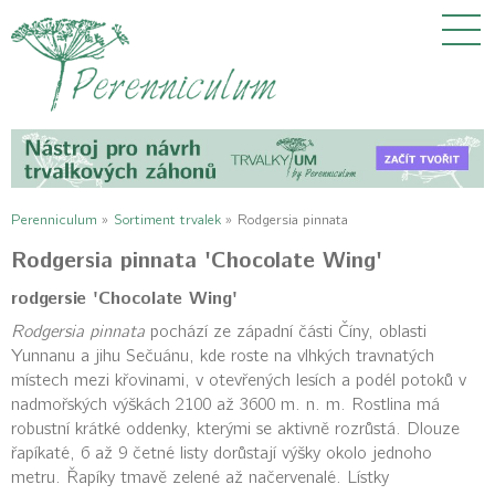
Perenniculum
»
Sortiment trvalek
»
Rodgersia pinnata
Rodgersia pinnata 'Chocolate Wing'
rodgersie 'Chocolate Wing'
Rodgersia pinnata
pochází ze západní části Číny, oblasti
Yunnanu a jihu Sečuánu, kde roste na vlhkých travnatých
místech mezi křovinami, v otevřených lesích a podél potoků v
nadmořských výškách 2100 až 3600 m. n. m. Rostlina má
robustní krátké oddenky, kterými se aktivně rozrůstá. Dlouze
řapíkaté, 6 až 9 četné listy dorůstají výšky okolo jednoho
metru. Řapíky tmavě zelené až načervenalé. Lístky