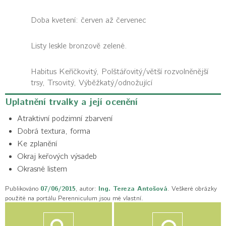
Doba kvetení: červen až červenec
Listy leskle bronzově zelené.
Habitus
Keříčkovitý, Polštářovitý/větší rozvolněnější
trsy, Trsovitý, Výběžkatý/odnožující
Uplatnění trvalky a její ocenění
Atraktivní podzimní zbarvení
Dobrá textura, forma
Ke zplanění
Okraj keřových výsadeb
Okrasné listem
Publikováno
07/06/2015
, autor:
Ing. Tereza Antošová
. Veškeré obrázky
použité na portálu Perenniculum jsou mé vlastní.