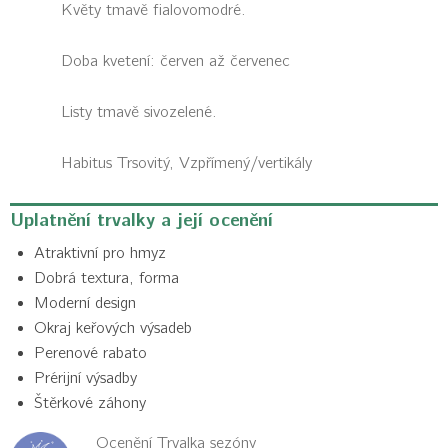
Květy tmavě fialovomodré.
Doba kvetení: červen až červenec
Listy tmavě sivozelené.
Habitus
Trsovitý, Vzpřímený/vertikály
Uplatnění trvalky a její ocenění
Atraktivní pro hmyz
Dobrá textura, forma
Moderní design
Okraj keřových výsadeb
Perenové rabato
Prérijní výsadby
Štěrkové záhony
Ocenění Trvalka sezóny