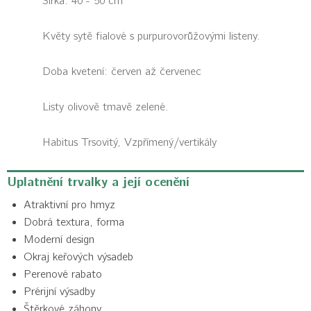
Šířka: 40 - 50 cm
Květy sytě fialové s purpurovorůžovými listeny.
Doba kvetení: červen až červenec
Listy olivově tmavě zelené.
Habitus
Trsovitý, Vzpřímený/vertikály
Uplatnění trvalky a její ocenění
Atraktivní pro hmyz
Dobrá textura, forma
Moderní design
Okraj keřových výsadeb
Perenové rabato
Prérijní výsadby
Štěrkové záhony