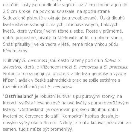
olistěné. Listy jsou podlouhle vejčité, až 7 cm dlouhé a jen do
2,5 cm široké, na povrchu svraskalé, na spodní straně
šedozeleně plstnaté a okraje jsou vroubkované. Úzká dlouhá
květenství se skládají z malých, hluchavkovitých, fialových
květů, které vyrůstají velmi těsně u sebe. Roste v průměrné,
dobře propustné, písčité či štěrkovité půdě, na plném slunci.
Snáší přísušky i velká vedra v létě, nemá ráda vlhkou půdu
během zimy.
Kultivary
S. nemorosa
jsou často řazeny pod druh
Salvia
×
sylvestris
, která je křížencem mezi
S. nemorosa
a
S. pratensis
.
Botanici to označují za logičtější z hlediska genetiky a vývoje
křížení, avšak v české zahradnické praxi se spíše setkáme s
řazením kultivarů pod
S. nemorosa
.
'Ostfriesland'
je robustní kultivar s purpurovými stonky, na
kterých vyrůstají levandulově fialové květy s purpurovorůžovými
listeny. 'Ostfriesland' je oceňován pro svou dlouhou dobu
kvetení od července do září. Kompaktní habitus dosahuje
obvykle výšky okolo 45 cm. Někdy je tento kultivar pěstován ze
semen, tudíž může být proměnlivý.