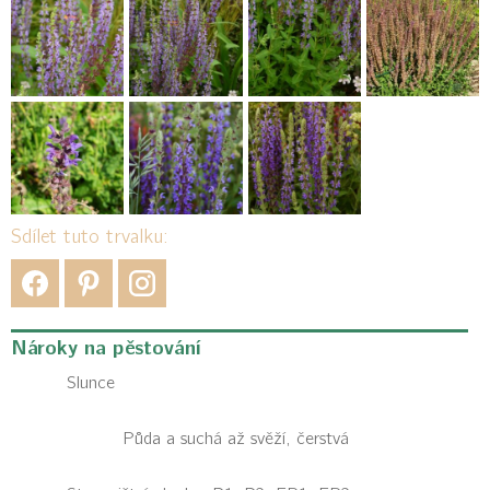
Sdílet tuto trvalku:
Nároky na pěstování
Slunce
Půda a suchá až svěží, čerstvá