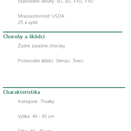
Stanovištní okruhy: B1, B2, FR1, FR2
Mrazuvzdornost USDA:
Z5 a vyšší
Choroby a škůdci
Žádné závažné choroby.
Potenciální škůdci:
Slimáci, Šneci
Charakteristika
Kategorie:
Trvalky
Výška: 40 - 45 cm