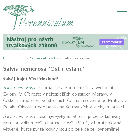
Perenniculum
»
Sortiment trvalek
»
Salvia nemorosa
Salvia nemorosa 'Ostfriesland'
šalvěj hajní 'Ostfriesland'
Salvia nemorosa
je domácí trvalkou centrální a východní
Evropy. V ČR roste v nejteplejších oblastech Moravy, v
Českém středohoří, ve středních Čechách severně od Prahy a v
Polabí. Obvykle roste na skalnatých svazích a suchých loukách.
Salvia nemorosa
dosahuje výšky až 90 cm, přičemž kultivary
jsou zpravidla menší a kompaktnější. Přímé, v horní polovině
větvené, hustě pýřité lodyhy jsou po celé délce rovnoměrně