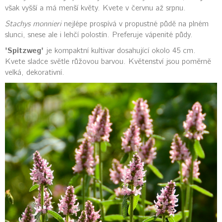
však vyšší a má menší květy. Kvete v červnu až srpnu.
Stachys monnieri
nejlépe prospívá v propustné půdě na plném
slunci, snese ale i lehčí polostín. Preferuje vápenité půdy.
'Spitzweg'
je kompaktní kultivar dosahující okolo 45 cm.
Kvete sladce světle růžovou barvou. Květenství jsou poměrně
velká, dekorativní.