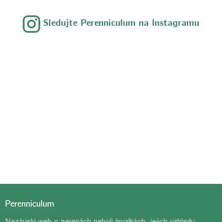
Sledujte Perenniculum na Instagramu
Perenniculum
Nezávislý web o perenách neboli trvalkách, jejich vzhledu,