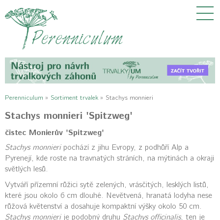
Perenniculum
»
Sortiment trvalek
»
Stachys monnieri
Stachys monnieri 'Spitzweg'
čistec Monierův 'Spitzweg'
Stachys monnieri
pochází z jihu Evropy, z podhůří Alp a
Pyrenejí, kde roste na travnatých stráních, na mýtinách a okraji
světlých lesů.
Vytváří přízemní růžici sytě zelených, vrásčitých, lesklých listů,
které jsou okolo 6 cm dlouhé. Nevětvená, hranatá lodyha nese
růžová květenství a dosahuje kompaktní výšky okolo 50 cm.
Stachys monnieri
je podobný druhu
Stachys officinalis
, ten je