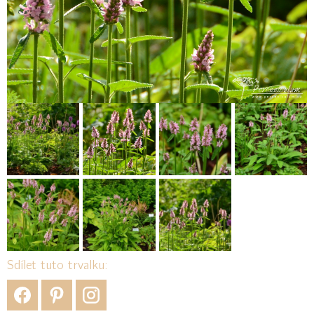
Sdílet tuto trvalku: