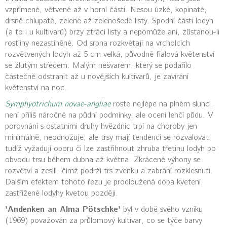
vzpřímené, větvené až v horní části. Nesou úzké, kopinaté,
drsně chlupaté, zelené až zelenošedé listy. Spodní části lodyh
(a to i u kultivarů) brzy ztrácí listy a nepomůže ani, zůstanou-li
rostliny nezastíněné. Od srpna rozkvétají na vrcholcích
rozvětvených lodyh až 5 cm velká, původně fialová květenství
se žlutým středem. Malým nešvarem, který se podařilo
částečně odstranit až u novějších kultivarů, je zavírání
květenství na noc.
Symphyotrichum novae-angliae
roste nejlépe na plném slunci,
není příliš náročné na půdní podmínky, ale ocení lehčí půdu. V
porovnání s ostatními druhy hvězdnic trpí na choroby jen
minimálně, neodnožuje, ale trsy mají tendenci se rozvalovat,
tudíž vyžadují oporu či lze zastřihnout zhruba třetinu lodyh po
obvodu trsu během dubna až května. Zkrácené výhony se
rozvětví a zesílí, čímž podrží trs zvenku a zabrání rozklesnutí.
Dalším efektem tohoto řezu je prodloužená doba kvetení,
zastřižené lodyhy kvetou později.
'Andenken an Alma Pötschke'
byl v době svého vzniku
(1969) považován za průlomový kultivar, co se týče barvy