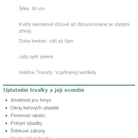
Šířka: 60 cm
Květy karmínově růžové až růžovočervené se zlatými
středy.
Doba kvetení: září až říjen
Listy sytě zelené.
Habitus
Trsovitý, Vzpřímený/vertikály
Uplatnění trvalky a její ocenění
Atraktivní pro hmyz
Okraj keřových výsadeb
Perenové rabato
Prérijní výsadby
Štěrkové záhony