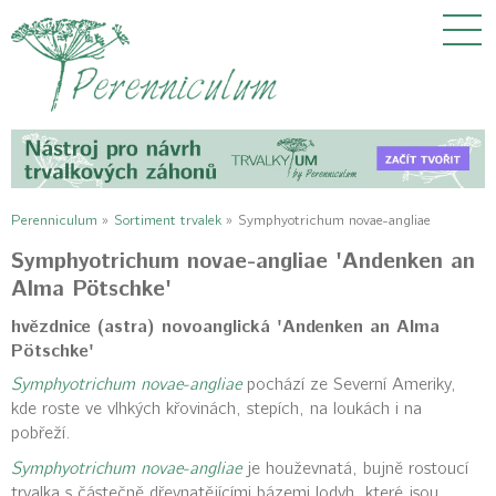
Perenniculum
»
Sortiment trvalek
»
Symphyotrichum novae-angliae
Symphyotrichum novae-angliae 'Andenken an
Alma Pötschke'
hvězdnice (astra) novoanglická 'Andenken an Alma
Pötschke'
Symphyotrichum novae-angliae
pochází ze Severní Ameriky,
kde roste ve vlhkých křovinách, stepích, na loukách i na
pobřeží.
Symphyotrichum novae-angliae
je houževnatá, bujně rostoucí
trvalka s částečně dřevnatějícími bázemi lodyh, které jsou