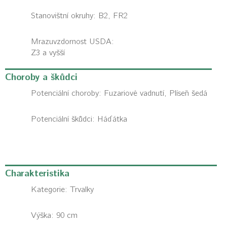
Stanovištní okruhy: B2, FR2
Mrazuvzdornost USDA:
Z3 a vyšší
Choroby a škůdci
Potenciální choroby:
Fuzariové vadnutí, Plíseň šedá
Potenciální škůdci:
Háďátka
Charakteristika
Kategorie:
Trvalky
Výška: 90 cm