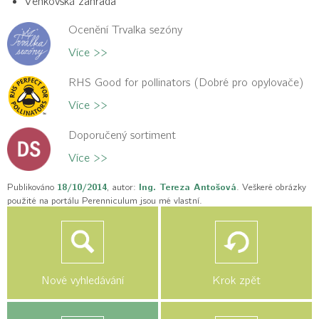
Venkovská zahrada
Ocenění Trvalka sezóny
Více >>
RHS Good for pollinators (Dobré pro opylovače)
Více >>
Doporučený sortiment
Více >>
Publikováno
18/10/2014
, autor:
Ing. Tereza Antošová
. Veškeré obrázky
použité na portálu Perenniculum jsou mé vlastní.
Nové vyhledávání
Krok zpět