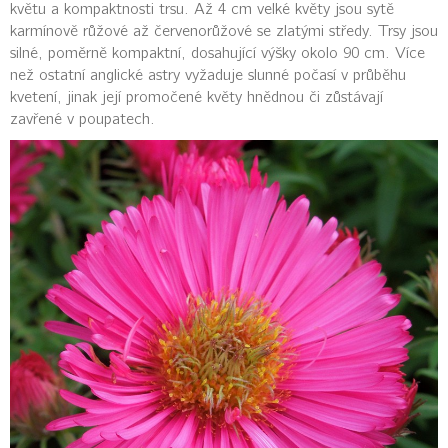
květu a kompaktnosti trsu. Až 4 cm velké květy jsou sytě
karmínově růžové až červenorůžové se zlatými středy. Trsy jsou
silné, poměrně kompaktní, dosahující výšky okolo 90 cm. Více
než ostatní anglické astry vyžaduje slunné počasí v průběhu
kvetení, jinak její promočené květy hnědnou či zůstávají
zavřené v poupatech.