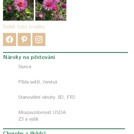
Sdílet tuto trvalku:
Nároky na pěstování
Slunce
Půda svěží, čerstvá
Stanovištní okruhy: B2, FR2
Mrazuvzdornost USDA:
Z3 a vyšší
Choroby a škůdci