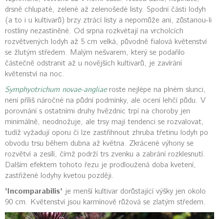
drsně chlupaté, zelené až zelenošedé listy. Spodní části lodyh
(a to i u kultivarů) brzy ztrácí listy a nepomůže ani, zůstanou-li
rostliny nezastíněné. Od srpna rozkvétají na vrcholcích
rozvětvených lodyh až 5 cm velká, původně fialová květenství
se žlutým středem. Malým nešvarem, který se podařilo
částečně odstranit až u novějších kultivarů, je zavírání
květenství na noc.
Symphyotrichum novae-angliae
roste nejlépe na plném slunci,
není příliš náročné na půdní podmínky, ale ocení lehčí půdu. V
porovnání s ostatními druhy hvězdnic trpí na choroby jen
minimálně, neodnožuje, ale trsy mají tendenci se rozvalovat,
tudíž vyžadují oporu či lze zastřihnout zhruba třetinu lodyh po
obvodu trsu během dubna až května. Zkrácené výhony se
rozvětví a zesílí, čímž podrží trs zvenku a zabrání rozklesnutí.
Dalším efektem tohoto řezu je prodloužená doba kvetení,
zastřižené lodyhy kvetou později.
'Incomparabilis'
je menší kultivar dorůstající výšky jen okolo
90 cm. Květenství jsou karmínově růžová se zlatým středem.