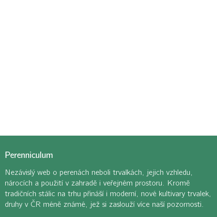
Perenniculum
Nezávislý web o perenách neboli trvalkách, jejich vzhledu,
nárocích a použití v zahradě i veřejném prostoru. Kromě
tradičních stálic na trhu přináší i moderní, nové kultivary trvalek,
druhy v ČR méně známé, jež si zaslouží více naší pozornosti.