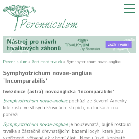
Perenniculum
»
Sortiment trvalek
»
Symphyotrichum novae-angliae
Symphyotrichum novae-angliae
'Incomparabilis'
hvězdnice (astra) novoanglická 'Incomparabilis'
Symphyotrichum novae-angliae
pochází ze Severní Ameriky,
kde roste ve vlhkých křovinách, stepích, na loukách i na
pobřeží.
Symphyotrichum novae-angliae
je houževnatá, bujně rostoucí
trvalka s částečně dřevnatějícími bázemi lodyh, které jsou
vzpřímené, větvené až v horní části. Nesou úzké, kopinaté,