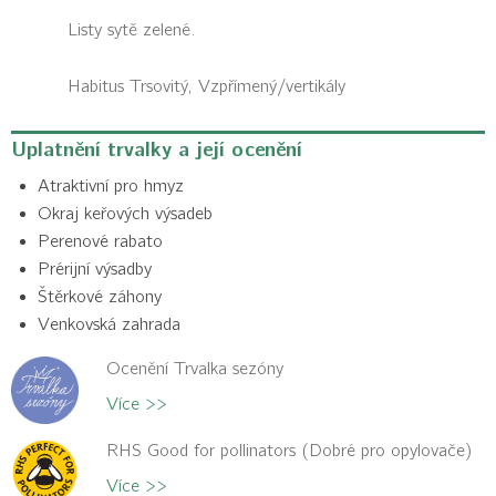
Listy sytě zelené.
Habitus
Trsovitý, Vzpřímený/vertikály
Uplatnění trvalky a její ocenění
Atraktivní pro hmyz
Okraj keřových výsadeb
Perenové rabato
Prérijní výsadby
Štěrkové záhony
Venkovská zahrada
Ocenění Trvalka sezóny
Více >>
RHS Good for pollinators (Dobré pro opylovače)
Více >>