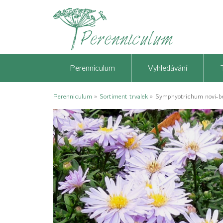
Perenniculum
Vyhledávání
Perenniculum
»
Sortiment trvalek
»
Symphyotrichum novi-be