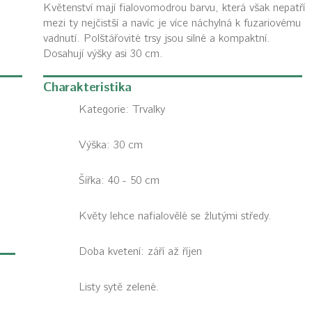
Květenství mají fialovomodrou barvu, která však nepatří
mezi ty nejčistší a navíc je více náchylná k fuzariovému
vadnutí. Polštářovité trsy jsou silné a kompaktní.
Dosahují výšky asi 30 cm.
Charakteristika
Kategorie:
Trvalky
Výška: 30 cm
Šířka: 40 - 50 cm
Květy lehce nafialovělé se žlutými středy.
Doba kvetení: září až říjen
Listy sytě zelené.