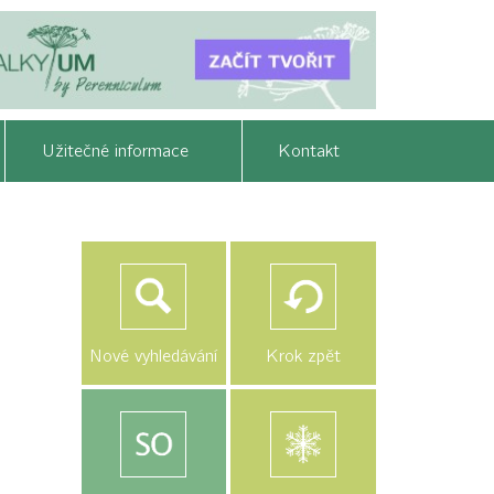
Užitečné informace
Kontakt
Nové vyhledávání
Krok zpět