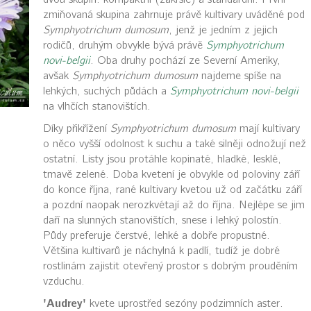
zmiňovaná skupina zahrnuje právě kultivary uváděné pod
Symphyotrichum dumosum
, jenž je jedním z jejich
rodičů, druhým obvykle bývá právě
Symphyotrichum
novi-belgii
. Oba druhy pochází ze Severní Ameriky,
avšak
Symphyotrichum dumosum
najdeme spíše na
lehkých, suchých půdách a
Symphyotrichum novi-belgii
na vlhčích stanovištích.
Díky přikřížení
Symphyotrichum dumosum
mají kultivary
o něco vyšší odolnost k suchu a také silněji odnožují než
ostatní. Listy jsou protáhle kopinaté, hladké, lesklé,
tmavě zelené. Doba kvetení je obvykle od poloviny září
do konce října, rané kultivary kvetou už od začátku září
a pozdní naopak nerozkvétají až do října. Nejlépe se jim
daří na slunných stanovištích, snese i lehký polostín.
Půdy preferuje čerstvé, lehké a dobře propustné.
Většina kultivarů je náchylná k padlí, tudíž je dobré
rostlinám zajistit otevřený prostor s dobrým prouděním
vzduchu.
'Audrey'
kvete uprostřed sezóny podzimních aster.