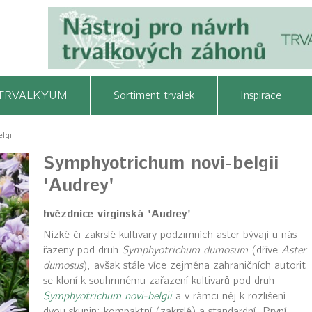
TRVALKYUM
Sortiment trvalek
Inspirace
lgii
Symphyotrichum novi-belgii
'Audrey'
hvězdnice virginská 'Audrey'
Nízké či zakrslé kultivary podzimních aster bývají u nás
řazeny pod druh
Symphyotrichum dumosum
(dříve
Aster
dumosus
), avšak stále více zejména zahraničních autorit
se kloní k souhrnnému zařazení kultivarů pod druh
Symphyotrichum novi-belgii
a v rámci něj k rozlišení
dvou skupin: kompaktní (zakrslé) a standardní. První