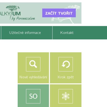
Užitečné informace
Kontakt
Nové vyhledávání
Krok zpět