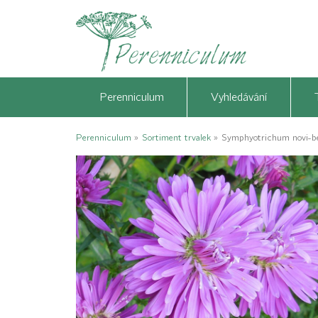
Perenniculum
Vyhledávání
Perenniculum
»
Sortiment trvalek
»
Symphyotrichum novi-be