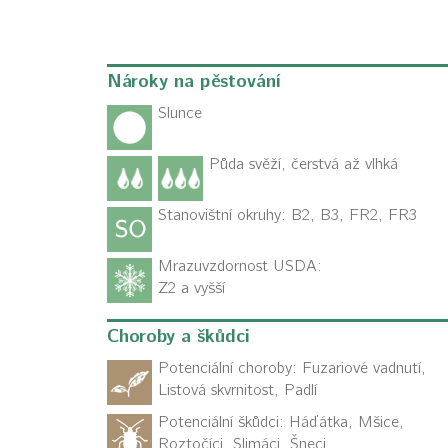
Nároky na pěstování
Slunce
Půda svěží, čerstvá až vlhká
Stanovištní okruhy: B2, B3, FR2, FR3
Mrazuvzdornost USDA:
Z2 a vyšší
Choroby a škůdci
Potenciální choroby:
Fuzariové vadnutí,
Listová skvrnitost, Padlí
Potenciální škůdci:
Háďátka, Mšice,
Roztočíci, Slimáci, Šneci