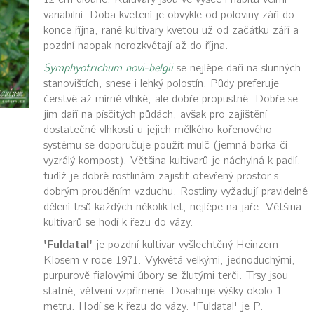
variabilní. Doba kvetení je obvykle od poloviny září do
konce října, rané kultivary kvetou už od začátku září a
pozdní naopak nerozkvétají až do října.
Symphyotrichum novi-belgii
se nejlépe daří na slunných
stanovištích, snese i lehký polostín. Půdy preferuje
čerstvé až mírně vlhké, ale dobře propustné. Dobře se
jim daří na písčitých půdách, avšak pro zajištění
dostatečné vlhkosti u jejich mělkého kořenového
systému se doporučuje použít mulč (jemná borka či
vyzrálý kompost). Většina kultivarů je náchylná k padlí,
tudíž je dobré rostlinám zajistit otevřený prostor s
dobrým prouděním vzduchu. Rostliny vyžadují pravidelné
dělení trsů každých několik let, nejlépe na jaře. Většina
kultivarů se hodí k řezu do vázy.
'Fuldatal'
je pozdní kultivar vyšlechtěný Heinzem
Klosem v roce 1971. Vykvétá velkými, jednoduchými,
purpurově fialovými úbory se žlutými terči. Trsy jsou
statné, větvení vzpřímené. Dosahuje výšky okolo 1
metru. Hodí se k řezu do vázy. 'Fuldatal' je P.