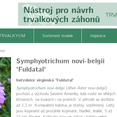
TRVALKYUM
Sortiment trvalek
Inspirace
lgii
Symphyotrichum novi-belgii
'Fuldatal'
hvězdnice virginská 'Fuldatal'
Symphyotrichum novi-belgii
(dříve
Aster novi-belgii
)
pochází z východu Severní Ameriky, kde roste ve vlhkých
křovinách, na loukách i na pobřeží. V přírodě se dorůstá
až 1,2 m. Kompaktní habitus je statný, vzpřímený. Listy
jsou kopinaté až protáhle kopinaté, hladké, lesklé, 5 až
12 cm dlouhé. Kultivary jsou ve výšce i habitu velmi