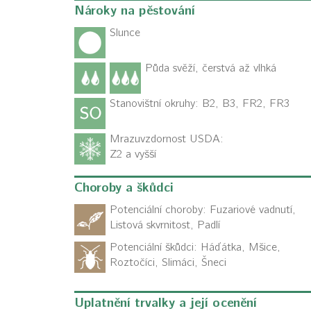
Nároky na pěstování
Slunce
Půda svěží, čerstvá až vlhká
Stanovištní okruhy: B2, B3, FR2, FR3
Mrazuvzdornost USDA:
Z2 a vyšší
Choroby a škůdci
Potenciální choroby:
Fuzariové vadnutí,
Listová skvrnitost, Padlí
Potenciální škůdci:
Háďátka, Mšice,
Roztočíci, Slimáci, Šneci
Uplatnění trvalky a její ocenění