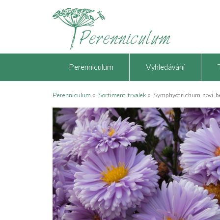
Perenniculum
Vyhledávání
Perenniculum
»
Sortiment trvalek
»
Symphyotrichum novi-be