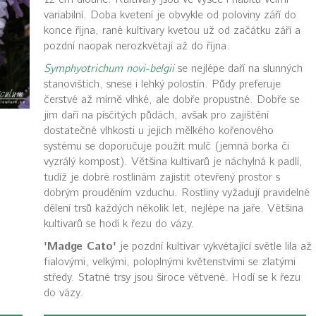
variabilní. Doba kvetení je obvykle od poloviny září do
konce října, rané kultivary kvetou už od začátku září a
pozdní naopak nerozkvétají až do října.
Symphyotrichum novi-belgii
se nejlépe daří na slunných
stanovištích, snese i lehký polostín. Půdy preferuje
čerstvé až mírně vlhké, ale dobře propustné. Dobře se
jim daří na písčitých půdách, avšak pro zajištění
dostatečné vlhkosti u jejich mělkého kořenového
systému se doporučuje použít mulč (jemná borka či
vyzrálý kompost). Většina kultivarů je náchylná k padlí,
tudíž je dobré rostlinám zajistit otevřený prostor s
dobrým prouděním vzduchu. Rostliny vyžadují pravidelné
dělení trsů každých několik let, nejlépe na jaře. Většina
kultivarů se hodí k řezu do vázy.
'Madge Cato'
je pozdní kultivar vykvétající světle lila až
fialovými, velkými, poloplnými květenstvími se zlatými
středy. Statné trsy jsou široce větvené. Hodí se k řezu
do vázy.