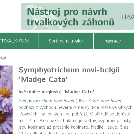
TRVALKYUM
Sortiment trvalek
Inspirace
lgii
Symphyotrichum novi-belgii
'Madge Cato'
hvězdnice virginská 'Madge Cato'
Symphyotrichum novi-belgii
(dříve
Aster novi-belgii
)
pochází z východu Severní Ameriky, kde roste ve vlhkých
křovinách, na loukách i na pobřeží. V přírodě se dorůstá
až 1,2 m. Kompaktní habitus je statný, vzpřímený. Listy
jsou kopinaté až protáhle kopinaté, hladké, lesklé, 5 až
12 cm dlouhé. Kultivary jsou ve výšce i habitu velmi