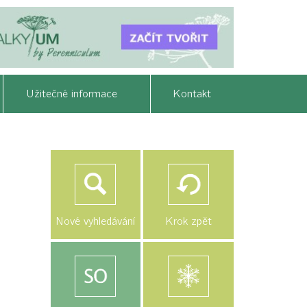
Užitečné informace
Kontakt
Nové vyhledávání
Krok zpět