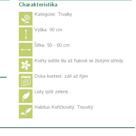
Charakteristika
Kategorie:
Trvalky
Výška: 90 cm
Šířka: 50 - 60 cm
Květy světle lila až fialové se žlutými středy.
Doba kvetení: září až říjen
Listy sytě zelené.
Habitus
Keříčkovitý, Trsovitý