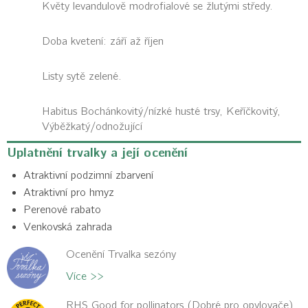
Květy levandulově modrofialové se žlutými středy.
Doba kvetení: září až říjen
Listy sytě zelené.
Habitus
Bochánkovitý/nízké husté trsy, Keříčkovitý,
Výběžkatý/odnožující
Uplatnění trvalky a její ocenění
Atraktivní podzimní zbarvení
Atraktivní pro hmyz
Perenové rabato
Venkovská zahrada
Ocenění Trvalka sezóny
Více >>
RHS Good for pollinators (Dobré pro opylovače)