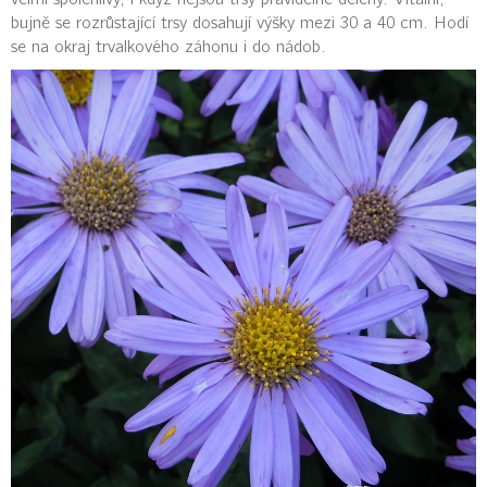
bujně se rozrůstající trsy dosahují výšky mezi 30 a 40 cm. Hodí
se na okraj trvalkového záhonu i do nádob.