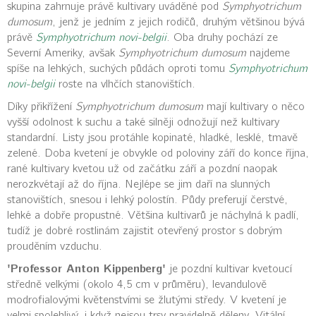
skupina zahrnuje právě kultivary uváděné pod
Symphyotrichum
dumosum
, jenž je jedním z jejich rodičů, druhým většinou bývá
právě
Symphyotrichum novi-belgii
. Oba druhy pochází ze
Severní Ameriky, avšak
Symphyotrichum dumosum
najdeme
spíše na lehkých, suchých půdách oproti tomu
Symphyotrichum
novi-belgii
roste na vlhčích stanovištích.
Díky přikřížení
Symphyotrichum dumosum
mají kultivary o něco
vyšší odolnost k suchu a také silněji odnožují než kultivary
standardní. Listy jsou protáhle kopinaté, hladké, lesklé, tmavě
zelené. Doba kvetení je obvykle od poloviny září do konce října,
rané kultivary kvetou už od začátku září a pozdní naopak
nerozkvétají až do října. Nejlépe se jim daří na slunných
stanovištích, snesou i lehký polostín. Půdy preferují čerstvé,
lehké a dobře propustné. Většina kultivarů je náchylná k padlí,
tudíž je dobré rostlinám zajistit otevřený prostor s dobrým
prouděním vzduchu.
'Professor Anton Kippenberg'
je pozdní kultivar kvetoucí
středně velkými (okolo 4,5 cm v průměru), levandulově
modrofialovými květenstvími se žlutými středy. V kvetení je
velmi spolehlivý, i když nejsou trsy pravidelně děleny. Vitální,