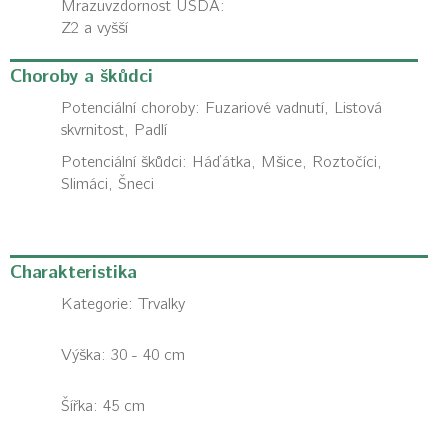
Mrazuvzdornost USDA:
Z2 a vyšší
Choroby a škůdci
Potenciální choroby:
Fuzariové vadnutí, Listová
skvrnitost, Padlí
Potenciální škůdci:
Háďátka, Mšice, Roztočíci,
Slimáci, Šneci
Charakteristika
Kategorie:
Trvalky
Výška: 30 - 40 cm
Šířka: 45 cm