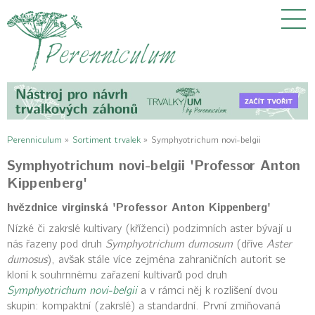
Perenniculum
»
Sortiment trvalek
»
Symphyotrichum novi-belgii
Symphyotrichum novi-belgii 'Professor Anton
Kippenberg'
hvězdnice virginská 'Professor Anton Kippenberg'
Nízké či zakrslé kultivary (kříženci) podzimních aster bývají u
nás řazeny pod druh
Symphyotrichum dumosum
(dříve
Aster
dumosus
), avšak stále více zejména zahraničních autorit se
kloní k souhrnnému zařazení kultivarů pod druh
Symphyotrichum novi-belgii
a v rámci něj k rozlišení dvou
skupin: kompaktní (zakrslé) a standardní. První zmiňovaná