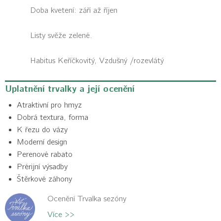
Doba kvetení: září až říjen
Listy svěže zelené.
Habitus
Keříčkovitý, Vzdušný /rozevlátý
Uplatnění trvalky a její ocenění
Atraktivní pro hmyz
Dobrá textura, forma
K řezu do vázy
Moderní design
Perenové rabato
Prérijní výsadby
Štěrkové záhony
Ocenění Trvalka sezóny
Více >>