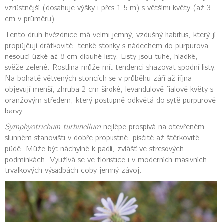
vzrůstnější (dosahuje výšky i přes 1,5 m) s většími květy (až 3
cm v průměru).
Tento druh hvězdnice má velmi jemný, vzdušný habitus, který jí
propůjčují drátkovité, tenké stonky s nádechem do purpurova
nesoucí úzké až 8 cm dlouhé listy. Listy jsou tuhé, hladké,
svěže zelené. Rostlina může mít tendenci shazovat spodní listy.
Na bohatě větvených stoncích se v průběhu září až října
objevují menší, zhruba 2 cm široké, levandulově fialové květy s
oranžovým středem, který postupně odkvétá do sytě purpurové
barvy.
Symphyotrichum turbinellum
nejlépe prospívá na otevřeném
slunném stanovišti v dobře propustné, písčité až štěrkovité
půdě. Může být náchylné k padlí, zvlášť ve stresových
podmínkách. Využívá se ve floristice i v moderních masivních
trvalkových výsadbách coby jemný závoj.