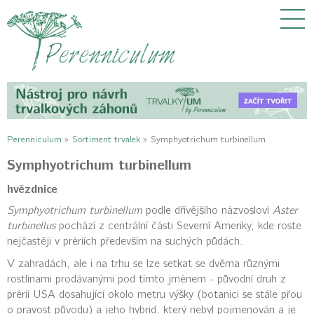
Perenniculum
»
Sortiment trvalek
»
Symphyotrichum turbinellum
Symphyotrichum turbinellum
hvězdnice
Symphyotrichum turbinellum
podle dřívějšího názvosloví
Aster
turbinellus
pochází z centrální části Severní Ameriky, kde roste
nejčastěji v prériích především na suchých půdách.
V zahradách, ale i na trhu se lze setkat se dvěma různými
rostlinami prodávanými pod tímto jménem - původní druh z
prérií USA dosahující okolo metru výšky (botanici se stále přou
o pravost původu) a jeho hybrid, který nebyl pojmenován a je