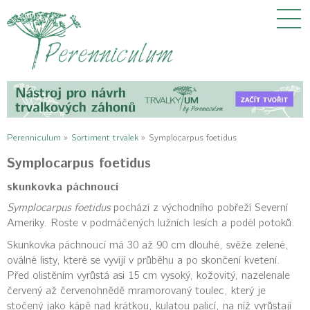
Perenniculum
»
Sortiment trvalek
»
Symplocarpus foetidus
Symplocarpus foetidus
skunkovka páchnoucí
Symplocarpus foetidus
pochází z východního pobřeží Severní
Ameriky. Roste v podmáčených lužních lesích a podél potoků.
Skunkovka páchnoucí má 30 až 90 cm dlouhé, svěže zelené,
oválné listy, které se vyvíjí v průběhu a po skončení kvetení.
Před olistěním vyrůstá asi 15 cm vysoký, kožovitý, nazelenale
červený až červenohnědě mramorovaný toulec, který je
stočený jako kápě nad krátkou, kulatou palicí, na níž vyrůstají