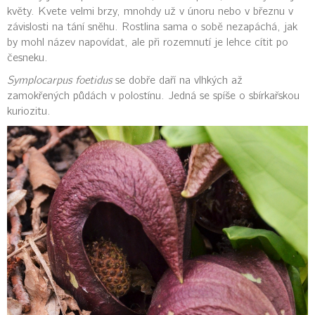
květy. Kvete velmi brzy, mnohdy už v únoru nebo v březnu v
závislosti na tání sněhu. Rostlina sama o sobě nezapáchá, jak
by mohl název napovídat, ale při rozemnutí je lehce cítit po
česneku.
Symplocarpus foetidus
se dobře daří na vlhkých až
zamokřených půdách v polostínu. Jedná se spíše o sbírkařskou
kuriozitu.